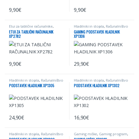
9,90
€
9,90
€
Ta izdelek ima več različic. Možno
Etui za tablične računalnike
,
Hladilniki in stojala
,
Računalništvo
Mobilna telefonija
,
Računalništvo
ETUI ZA TABLIČNI RAČUNALNIK
GAMING PODSTAVEK HLADILNIK
XP2782
XP1306
9,90
€
29,90
€
Hladilniki in stojala
,
Računalništvo
Hladilniki in stojala
,
Računalništvo
PODSTAVEK HLADILNIK XP1305
PODSTAVEK HLADILNIK XP1302
24,90
€
16,90
€
Hladilniki in stojala
,
Računalništvo
Gaming miške
,
Gaming program
,
Računalništvo