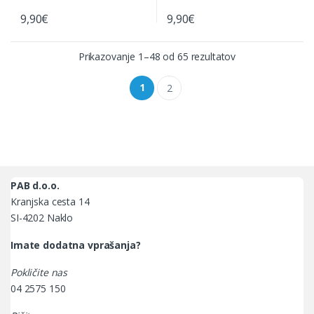
9,90
€
9,90
€
Ta izdelek ima več različic. Možnosti lahko izberete na strani izdel
Ta izdelek ima več različic. Možno
Prikazovanje 1–48 od 65 rezultatov
1
2
PAB d.o.o.
Kranjska cesta 14
SI-4202 Naklo
Imate dodatna vprašanja?
Pokličite nas
04 2575 150