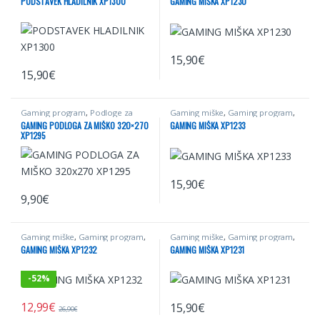
PODSTAVEK HLADILNIK XP1300
GAMING MIŠKA XP1230
15,90
€
15,90
€
Gaming program
,
Podloge za
Gaming miške
,
Gaming program
,
miške
,
Podloge za miške gaming
,
Računalništvo
GAMING PODLOGA ZA MIŠKO 320×270
GAMING MIŠKA XP1233
Računalništvo
XP1295
15,90
€
9,90
€
Gaming miške
,
Gaming program
,
Gaming miške
,
Gaming program
,
Računalništvo
Računalništvo
GAMING MIŠKA XP1232
GAMING MIŠKA XP1231
-
52%
12,99
€
15,90
€
26,90
€