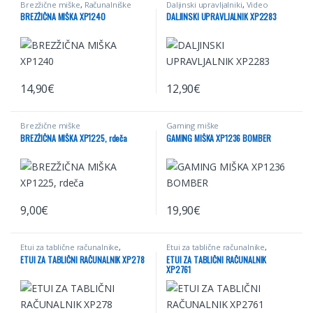
Brezžične miške
,
Računalniške
Daljinski upravljalniki
,
Video
miške
,
Računalništvo
BREZŽIČNA MIŠKA XP1240
DALJINSKI UPRAVLJALNIK XP2283
14,90
€
12,90
€
Brezžične miške
Gaming miške
BREZŽIČNA MIŠKA XP1225, rdeča
GAMING MIŠKA XP1236 BOMBER
9,00
€
19,90
€
Etui za tablične računalnike
,
Etui za tablične računalnike
,
Mobilna telefonija
,
Računalništvo
Mobilna telefonija
,
Računalništvo
ETUI ZA TABLIČNI RAČUNALNIK XP278
ETUI ZA TABLIČNI RAČUNALNIK
XP2761