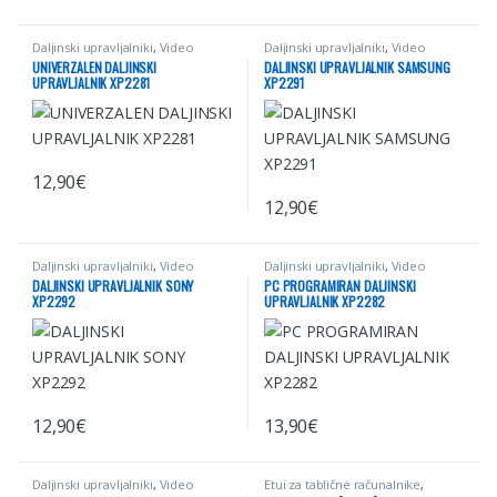
Ta izdelek ima več različic. Možno
Daljinski upravljalniki
,
Video
Daljinski upravljalniki
,
Video
UNIVERZALEN DALJINSKI
DALJINSKI UPRAVLJALNIK SAMSUNG
UPRAVLJALNIK XP2281
XP2291
12,90
€
12,90
€
Daljinski upravljalniki
,
Video
Daljinski upravljalniki
,
Video
DALJINSKI UPRAVLJALNIK SONY
PC PROGRAMIRAN DALJINSKI
XP2292
UPRAVLJALNIK XP2282
12,90
€
13,90
€
Daljinski upravljalniki
,
Video
Etui za tablične računalnike
,
Mobilna telefonija
,
Računalništvo