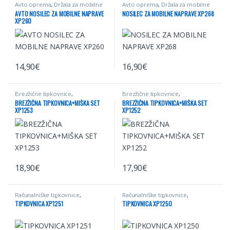
Avto oprema
,
Držala za mobilne
Avto oprema
,
Držala za mobilne
naprave
naprave
,
Električna mobilnost
AVTO NOSILEC ZA MOBILNE NAPRAVE
NOSILEC ZA MOBILNE NAPRAVE XP268
XP260
14,90
€
16,90
€
Brezžične tipkovnice
,
Brezžične tipkovnice
,
Računalniške tipkovnice
,
Računalniške tipkovnice
,
BREZŽIČNA TIPKOVNICA+MIŠKA SET
BREZŽIČNA TIPKOVNICA+MIŠKA SET
Računalništvo
Računalništvo
XP1253
XP1252
18,90
€
17,90
€
Računalniške tipkovnice
,
Računalniške tipkovnice
,
Računalništvo
,
Žične tipkovnice
Računalništvo
,
Žične tipkovnice
TIPKOVNICA XP1251
TIPKOVNICA XP1250