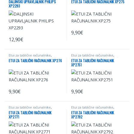
DALJINSKI UPRAVLJALNIK PHILIPS
ETUI ZA TABLIČNI RAČUNALNIK XP275
XP2293
9,90
€
12,90
€
Etui za tablične računalnike
,
Etui za tablične računalnike
,
Mobilna telefonija
,
Računalništvo
Mobilna telefonija
,
Računalništvo
ETUI ZA TABLIČNI RAČUNALNIK XP276
ETUI ZA TABLIČNI RAČUNALNIK
XP2751
9,90
€
9,90
€
Ta izdelek ima več različic. Možnosti lahko izberete na strani izdel
Ta izdelek ima več različic. Možno
Etui za tablične računalnike
,
Etui za tablične računalnike
,
Mobilna telefonija
,
Računalništvo
Mobilna telefonija
,
Računalništvo
ETUI ZA TABLIČNI RAČUNALNIK
ETUI ZA TABLIČNI RAČUNALNIK
XP2771
XP2792