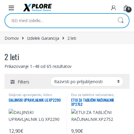
Skip to navigation
Skip to content
0
Išči:
Domov
Izdelek Garancija
2 leti
2 leti
Prikazovanje 1–48 od 65 rezultatov
Filters
Daljinski upravljalniki
,
Video
Etui za tablične računalnike
,
Mobilna telefonija
,
Računalništvo
DALJINSKI UPRAVLJALNIK LG XP2290
ETUI ZA TABLIČNI RAČUNALNIK
XP2752
12,90
€
9,90
€