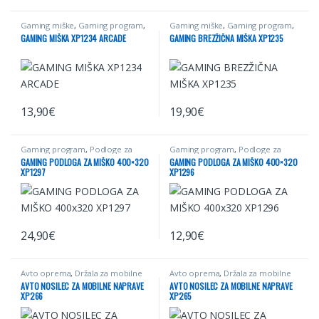
Gaming miške
,
Gaming program
,
Gaming miške
,
Gaming program
,
Računalništvo
Računalništvo
GAMING MIŠKA XP1234 ARCADE
GAMING BREZŽIČNA MIŠKA XP1235
13,90
€
19,90
€
Gaming program
,
Podloge za
Gaming program
,
Podloge za
miške
,
Podloge za miške gaming
,
miške
,
Podloge za miške gaming
,
GAMING PODLOGA ZA MIŠKO 400×320
GAMING PODLOGA ZA MIŠKO 400×320
Računalništvo
Računalništvo
XP1297
XP1296
24,90
€
12,90
€
Avto oprema
,
Držala za mobilne
Avto oprema
,
Držala za mobilne
naprave
,
Električna mobilnost
naprave
AVTO NOSILEC ZA MOBILNE NAPRAVE
AVTO NOSILEC ZA MOBILNE NAPRAVE
XP266
XP265