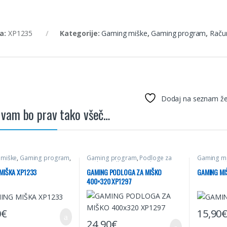
ra:
XP1235
Kategorije:
Gaming miške
,
Gaming program
,
Raču
Dodaj na seznam že
vam bo prav tako všeč…
 miške
,
Gaming program
,
Gaming program
,
Podloge za
Gaming m
ništvo
miške
,
Podloge za miške gaming
,
Računalniš
Računalništvo
MIŠKA XP1233
GAMING PODLOGA ZA MIŠKO
GAMING MI
400×320 XP1297
0
€
15,90
24,90
€