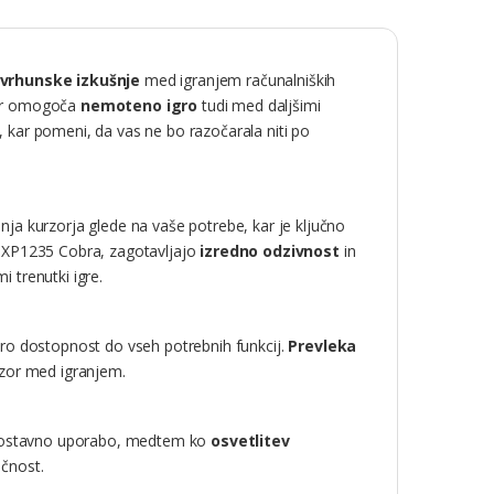
vrhunske izkušnje
med igranjem računalniških
kar omogoča
nemoteno igro
tudi med daljšimi
 kar pomeni, da vas ne bo razočarala niti po
nja kurzorja glede na vaše potrebe, kar je ključno
a XP1235 Cobra, zagotavljajo
izredno odzivnost
in
i trenutki igre.
tro dostopnost do vseh potrebnih funkcij.
Prevleka
dzor med igranjem.
stavno uporabo, medtem ko
osvetlitev
ačnost.