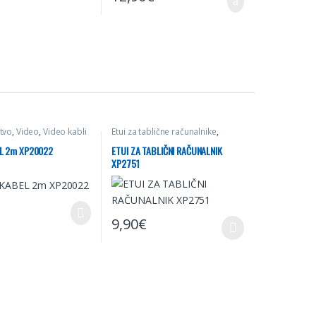
tvo
,
Video
,
Video kabli
Etui za tablične računalnike
,
Mobilna telefonija
,
Računalništvo
L 2m XP20022
ETUI ZA TABLIČNI RAČUNALNIK
XP2751
9,90
€
zberete na strani izdelka
Ta izdelek ima več različic. Možnosti lahko izb