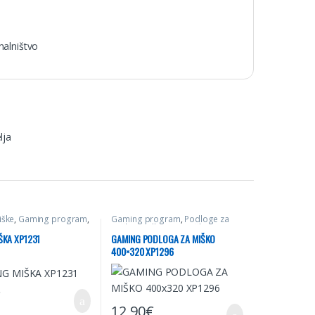
nalništvo
lja
iške
,
Gaming program
,
Gaming program
,
Podloge za
tvo
miške
,
Podloge za miške gaming
,
Računalništvo
ŠKA XP1231
GAMING PODLOGA ZA MIŠKO
400×320 XP1296
€
12,90
€