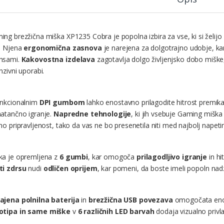
ing brezžična miška XP1235 Cobra je popolna izbira za vse, ki si želijo
. Njena
ergonomična zasnova
je narejena za dolgotrajno udobje, 
nsami.
Kakovostna izdelava
zagotavlja dolgo življenjsko dobo miške,
nzivni uporabi.
unkcionalnim
DPI gumbom
lahko enostavno prilagodite hitrost premika
natančno igranje.
Napredne tehnologije
, ki jih vsebuje Gaming mišk
no pripravljenost, tako da vas ne bo presenetila niti med najbolj napetim
ka je opremljena z
6 gumbi
, kar omogoča
prilagodljivo igranje
in hi
ti zdrsu
nudi
odličen oprijem
, kar pomeni, da boste imeli popoln na
ajena polnilna baterija
in
brezžična USB povezava
omogočata eno
otipa
in same miške
v
6 različnih LED barvah
dodaja vizualno privl