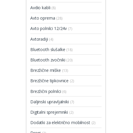
Avdio kabli
(8)
Avto oprema
(28)
Avto polnilci 12/24v
(7)
Avtoradiji
(4)
Bluetooth slušalke
(18)
Bluetooth zvočniki
(20)
Brezžične miške
(13)
Brezžične tipkovnice
(2)
Brezžični polnilci
(6)
Daljinski upravljalniki
(7)
Digitalni sprejemniki
(2)
Dodatki za električno mobilnost
(2)
Droni