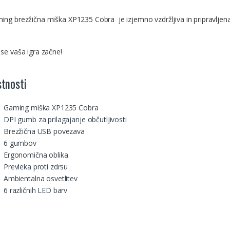
ing brezžična miška XP1235 Cobra je izjemno vzdržljiva in pripravljen
 se vaša igra začne!
stnosti
Gaming miška XP1235 Cobra
DPI gumb za prilagajanje občutljivosti
Brezžična USB povezava
6 gumbov
Ergonomična oblika
Prevleka proti zdrsu
Ambientalna osvetlitev
6 različnih LED barv