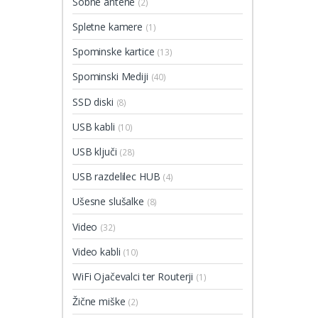
Sobne antene
(2)
Spletne kamere
(1)
Spominske kartice
(13)
Spominski Mediji
(40)
SSD diski
(8)
USB kabli
(10)
USB ključi
(28)
USB razdelilec HUB
(4)
Ušesne slušalke
(8)
Video
(32)
Video kabli
(10)
WiFi Ojačevalci ter Routerji
(1)
Žične miške
(2)