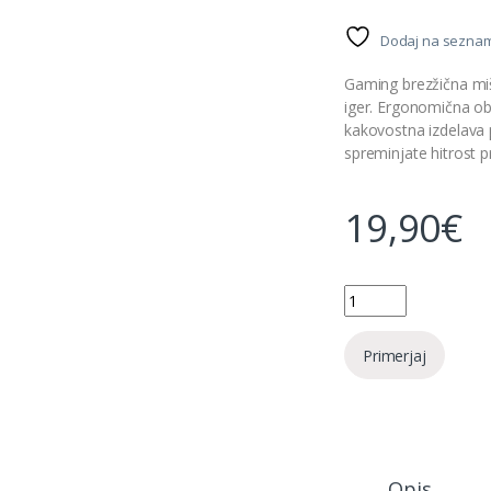
Dodaj na seznam
Gaming brezžična mišk
iger. Ergonomična o
kakovostna izdelava
spreminjate hitrost 
19,90
€
Quantity
Primerjaj
Opis