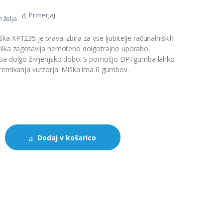
Primerjaj
 želja
a XP1235 je prava izbira za vse ljubitelje računalniških
blika zagotavlja nemoteno dolgotrajno uporabo,
 pa dolgo življenjsko dobo. S pomočjo DPI gumba lahko
premikanja kurzorja. Miška ima 6 gumbov.
Dodaj v košarico