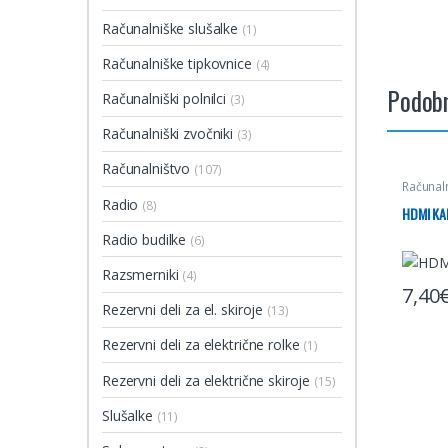
Računalniške slušalke
(1)
Računalniške tipkovnice
(4)
Podobn
Računalniški polnilci
(3)
Računalniški zvočniki
(3)
Računalništvo
(107)
Računal
Radio
(8)
HDMI KA
Radio budilke
(6)
Razsmerniki
(4)
7,40
Rezervni deli za el. skiroje
(13)
Rezervni deli za električne rolke
(1)
Rezervni deli za električne skiroje
(15)
Slušalke
(11)