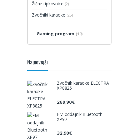
Žične tipkovnice
(2)
Zvočniki karaoke
(25)
Gaming program
(19)
Najnovejši
Zvočnik karaoke ELECTRA
XP8825
269,90
€
FM oddajnik Bluetooth
XP97
32,90
€