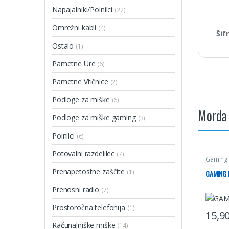
Napajalniki/Polnilci
(22)
Omrežni kabli
(4)
Šif
Ostalo
(1)
Pametne Ure
(6)
Pametne Vtičnice
(2)
Podloge za miške
(6)
Morda 
Podloge za miške gaming
(3)
Polnilci
(6)
Potovalni razdelilec
(7)
Gaming
Računal
Prenapetostne zaščite
(1)
GAMING 
Prenosni radio
(7)
Prostoročna telefonija
(1)
15,9
Računalniške miške
(14)