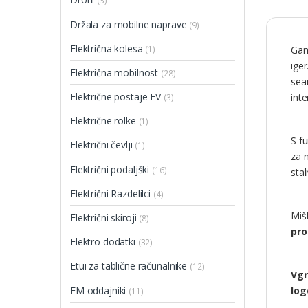
(3)
Držala za mobilne naprave
(9)
Električna kolesa
(1)
Gam
iger
Električna mobilnost
(28)
sea
Električne postaje EV
inte
(3)
Električne rolke
(1)
S f
Električni čevlji
(1)
za 
Električni podaljški
(16)
stal
Električni Razdelilci
(4)
Miš
Električni skiroji
(8)
pro
Elektro dodatki
(32)
Etui za tablične računalnike
(12)
Vgr
FM oddajniki
log
(11)