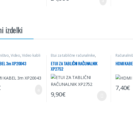
i izdelki
ništvo
,
Video
,
Video kabli
Etui za tablične računalnike
,
Računalniš
Mobilna telefonija
,
Računalništvo
BEL 3m XP20043
ETUI ZA TABLIČNI RAČUNALNIK
HDMI KABE
XP2752
€
7,40
€
9,90
€
Ta izdelek ima več različic. Možnosti lahko i