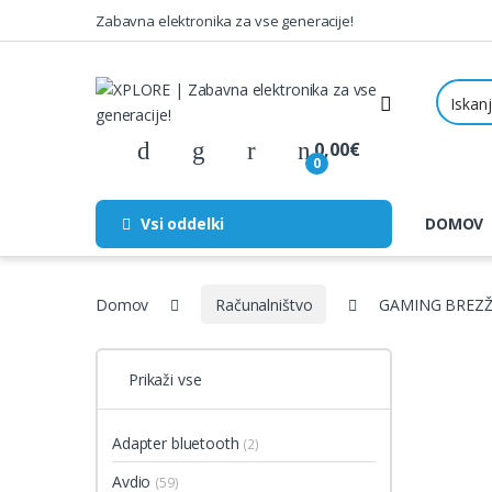
Skip to navigation
Skip to content
Zabavna elektronika za vse generacije!
0,00
€
0
Vsi oddelki
DOMOV
Domov
Računalništvo
GAMING BREZŽ
Prikaži vse
Adapter bluetooth
(2)
Avdio
(59)