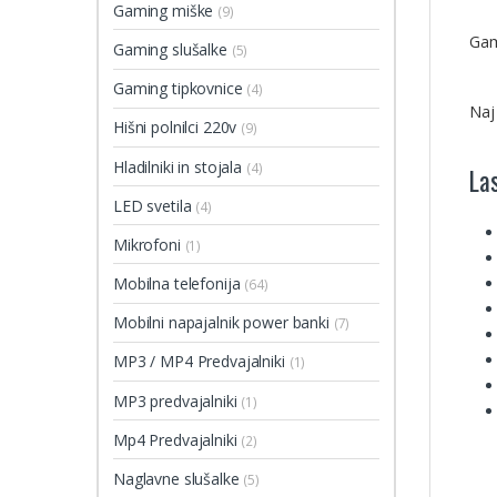
Gaming miške
(9)
Gam
Gaming slušalke
(5)
Gaming tipkovnice
(4)
Naj
Hišni polnilci 220v
(9)
Hladilniki in stojala
(4)
La
LED svetila
(4)
Mikrofoni
(1)
Mobilna telefonija
(64)
Mobilni napajalnik power banki
(7)
MP3 / MP4 Predvajalniki
(1)
MP3 predvajalniki
(1)
Mp4 Predvajalniki
(2)
Naglavne slušalke
(5)