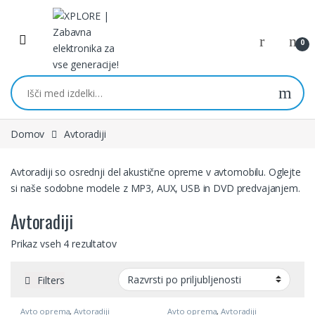
Skip to navigation
Skip to content
0
Išči:
Domov
Avtoradiji
Avtoradiji so osrednji del akustične opreme v avtomobilu. Oglejte
si naše sodobne modele z MP3, AUX, USB in DVD predvajanjem.
Avtoradiji
Prikaz vseh 4 rezultatov
Filters
Avto oprema
,
Avtoradiji
Avto oprema
,
Avtoradiji