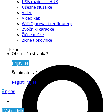
USB razdelilec HUB
Ušesne slušalke
Video
Video kabli
WiFi Ojačevalci ter Routerji
Zvočniki karaoke
Žične miške
Žične tipkovnice
Iskanje
Obstoječa stranka?
Prijavi se
Še nimate računa?
Registriraj se
0
0,00
€
Vsi oddelki