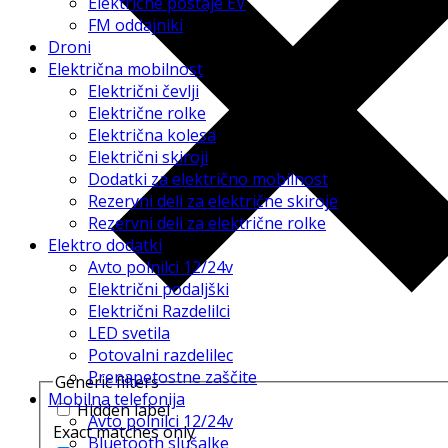
Električne postaje EV
FM oddajniki
Droni
Električna mobilnost
Električni čevlji
Električne rolke
Električna kolesa
Električni skiroji
Dodatki za električno mobilnost
Rezervni deli za električne skiroje
Rezervni deli za električne rolke
Elektro dodatki
Avto polnilci 12/24v
Električni podaljški
Električni Razdelilci
LED svetila
Potovalni razdelilec
Prenapetostne zaščite
Generic filters
Mobilna telefonija
Hidden label
Avto polnilci 12/24v
Exact matches only
Bluetooth slušalke