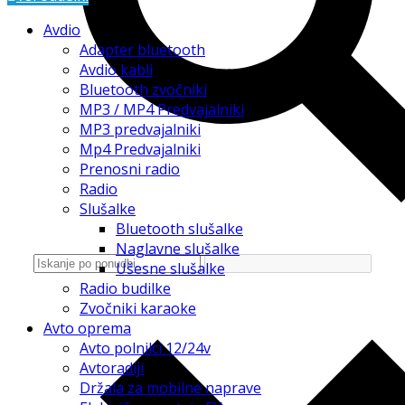
Avdio
Adapter bluetooth
Avdio kabli
Bluetooth zvočniki
MP3 / MP4 Predvajalniki
MP3 predvajalniki
Mp4 Predvajalniki
Prenosni radio
Radio
Slušalke
Bluetooth slušalke
Naglavne slušalke
Ušesne slušalke
Radio budilke
Zvočniki karaoke
Avto oprema
Avto polnilci 12/24v
Avtoradiji
Držala za mobilne naprave