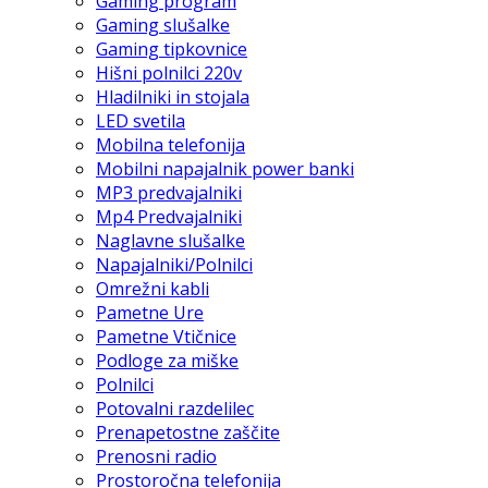
Gaming program
Gaming slušalke
Gaming tipkovnice
Hišni polnilci 220v
Hladilniki in stojala
LED svetila
Mobilna telefonija
Mobilni napajalnik power banki
MP3 predvajalniki
Mp4 Predvajalniki
Naglavne slušalke
Napajalniki/Polnilci
Omrežni kabli
Pametne Ure
Pametne Vtičnice
Podloge za miške
Polnilci
Potovalni razdelilec
Prenapetostne zaščite
Prenosni radio
Prostoročna telefonija