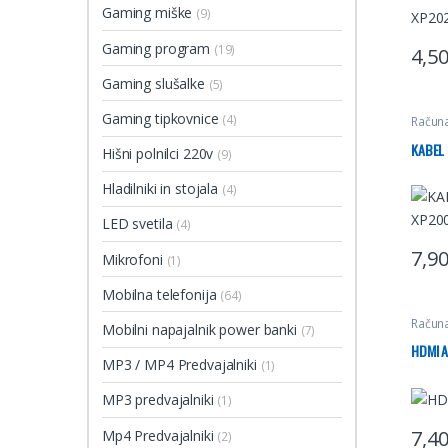
Gaming miške
(9)
Gaming program
(19)
4,5
Gaming slušalke
(5)
Gaming tipkovnice
(4)
Računa
KABEL 
Hišni polnilci 220v
(9)
Hladilniki in stojala
(4)
LED svetila
(4)
7,9
Mikrofoni
(1)
Mobilna telefonija
(64)
Računa
Mobilni napajalnik power banki
(7)
HDMI A
MP3 / MP4 Predvajalniki
(1)
MP3 predvajalniki
(1)
7,4
Mp4 Predvajalniki
(2)