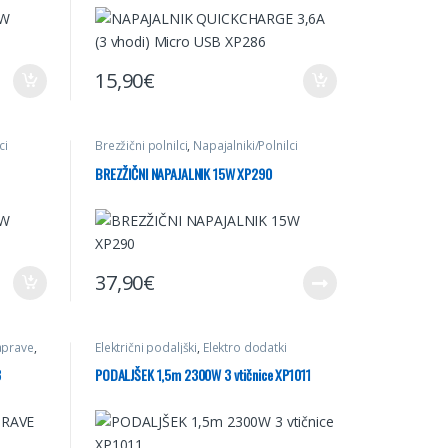
15,90
€
ci
Brezžični polnilci
,
Napajalniki/Polnilci
BREZŽIČNI NAPAJALNIK 15W XP290
37,90
€
aprave
,
Električni podaljški
,
Elektro dodatki
8
PODALJŠEK 1,5m 2300W 3 vtičnice XP1011