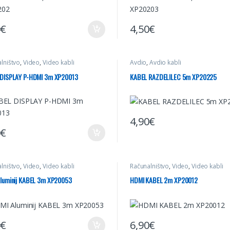
0
€
4,50
€
lništvo
,
Video
,
Video kabli
Avdio
,
Avdio kabli
DISPLAY P-HDMI 3m XP20013
KABEL RAZDELILEC 5m XP20225
4,90
€
0
€
lništvo
,
Video
,
Video kabli
Računalništvo
,
Video
,
Video kabli
luminij KABEL 3m XP20053
HDMI KABEL 2m XP20012
0
€
6,90
€