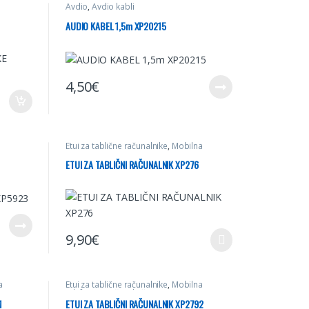
Avdio
,
Avdio kabli
AUDIO KABEL 1,5m XP20215
4,50
€
Etui za tablične računalnike
,
Mobilna
telefonija
,
Računalništvo
ETUI ZA TABLIČNI RAČUNALNIK XP276
9,90
€
Ta izdelek ima več različic. Možnosti lahko izberete na st
a
Etui za tablične računalnike
,
Mobilna
telefonija
,
Računalništvo
1
ETUI ZA TABLIČNI RAČUNALNIK XP2792