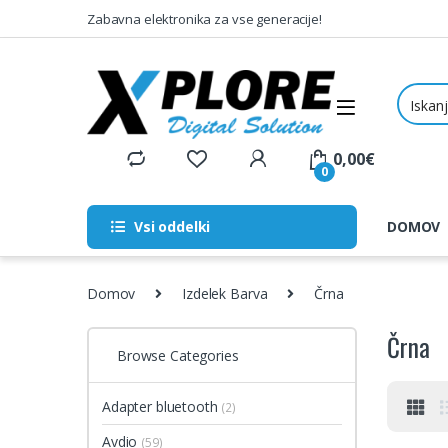
Skip to navigation
Skip to content
Zabavna elektronika za vse generacije!
0,00
€
0
Vsi oddelki
DOMOV
Domov
Izdelek Barva
Črna
Črna
Browse Categories
Adapter bluetooth
(2)
Avdio
(59)