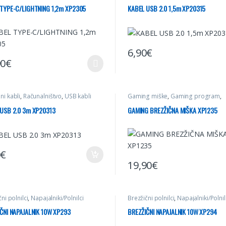
TYPE-C/LIGHTNING 1,2m XP2305
KABEL USB 2.0 1,5m XP20315
6,90
€
90
€
elek ima več različic. Možnosti lahko izberete na strani izdelka
i kabli
,
Računalništvo
,
USB kabli
Gaming miške
,
Gaming program
,
Računalništvo
USB 2.0 3m XP20313
GAMING BREZŽIČNA MIŠKA XP1235
0
€
19,90
€
ni polnilci
,
Napajalniki/Polnilci
Brezžični polnilci
,
Napajalniki/Polnil
ČNI NAPAJALNIK 10W XP293
BREZŽIČNI NAPAJALNIK 10W XP294