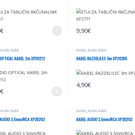
0
€
9,90
€
elek ima več različic. Možnosti lahko izberete na strani izdelka
,
Avdio kabli
Avdio
,
Avdio kabli
 OPTICAL KABEL 2m XP20212
KABEL RAZDELILEC 5m XP20205
4,90
€
0
€
,
Avdio kabli
Avdio
,
Avdio kabli
 AUDIO 3,5mm/RCA XP20202
KABEL AUDIO 3,5mm/RCA XP20203