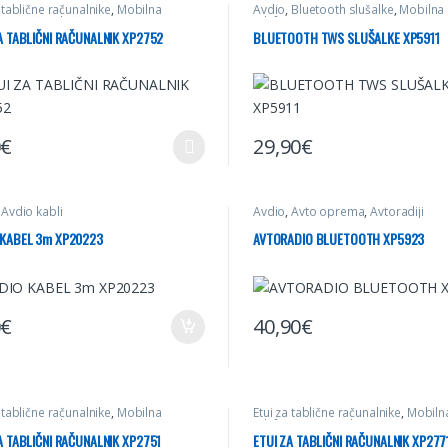
a tablične računalnike
,
Mobilna
Avdio
,
Bluetooth slušalke
,
Mobilna
ija
,
Računalništvo
telefonija
A TABLIČNI RAČUNALNIK XP2752
BLUETOOTH TWS SLUŠALKE XP5911
0
€
29,90
€
elek ima več različic. Možnosti lahko izberete na strani izdelka
,
Avdio kabli
Avdio
,
Avto oprema
,
Avtoradiji
 KABEL 3m XP20223
AVTORADIO BLUETOOTH XP5923
0
€
40,90
€
a tablične računalnike
,
Mobilna
Etui za tablične računalnike
,
Mobiln
ija
,
Računalništvo
telefonija
,
Računalništvo
A TABLIČNI RAČUNALNIK XP2751
ETUI ZA TABLIČNI RAČUNALNIK XP277