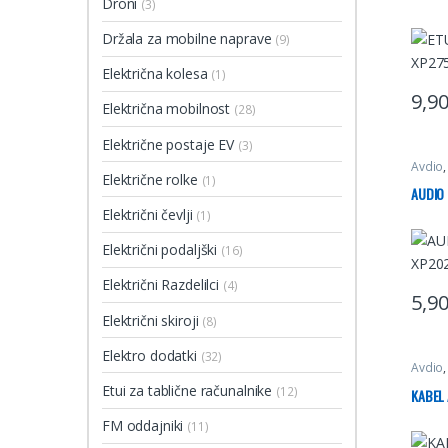
Droni
(3)
Držala za mobilne naprave
(9)
Električna kolesa
(1)
9,9
Električna mobilnost
(28)
Ta izd
Električne postaje EV
(3)
Avdio
Električne rolke
(1)
AUDIO
Električni čevlji
(1)
Električni podaljški
(16)
Električni Razdelilci
(4)
5,9
Električni skiroji
(8)
Elektro dodatki
(32)
Avdio
Etui za tablične računalnike
(12)
KABEL
FM oddajniki
(11)