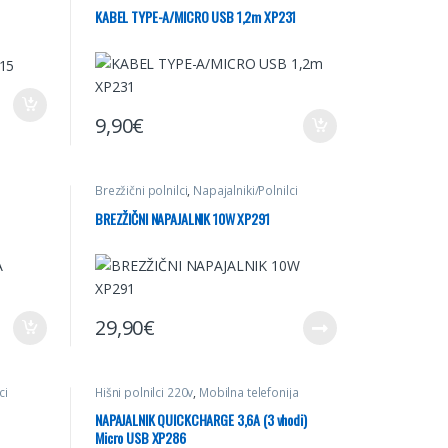
KABEL TYPE-A/MICRO USB 1,2m XP231
9,90
€
Brezžični polnilci
,
Napajalniki/Polnilci
BREZŽIČNI NAPAJALNIK 10W XP291
29,90
€
ci
Hišni polnilci 220v
,
Mobilna telefonija
NAPAJALNIK QUICKCHARGE 3,6A (3 vhodi)
Micro USB XP286