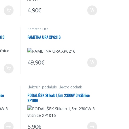
4,90
€
Pametne Ure
013
PAMETNA URA XP6216
49,90
€
Električni podaljški
,
Elektro dodatki
ice
PODALJŠEK Stikalo 1,5m 2300W 3 vtičnice
XP1016
5,90
€