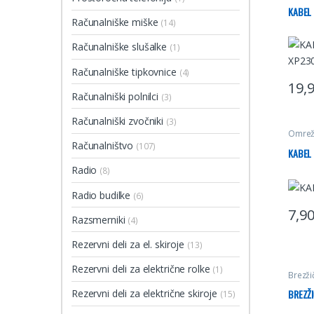
KABEL 
Računalniške miške
(14)
Računalniške slušalke
(1)
Računalniške tipkovnice
(4)
19,
Ta izd
Računalniški polnilci
(3)
Računalniški zvočniki
(3)
Omrežn
Računalništvo
(107)
KABEL 
Radio
(8)
Radio budilke
(6)
7,9
Razsmerniki
(4)
Rezervni deli za el. skiroje
(13)
Rezervni deli za električne rolke
(1)
Brezžič
Rezervni deli za električne skiroje
BREZŽI
(15)