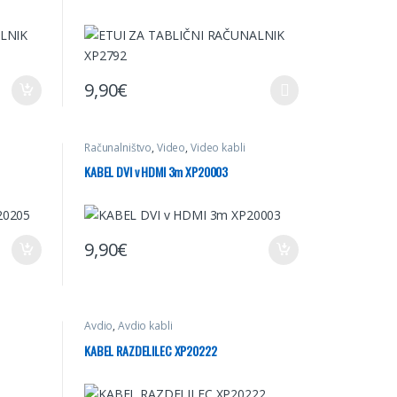
9,90
€
Ta izdelek ima več različic. Možnosti lahko izberete na st
Računalništvo
,
Video
,
Video kabli
KABEL DVI v HDMI 3m XP20003
9,90
€
Avdio
,
Avdio kabli
KABEL RAZDELILEC XP20222