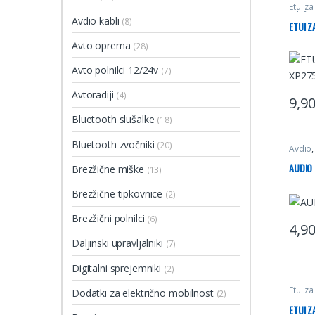
Etui z
telefon
Avdio kabli
(8)
ETUI Z
Avto oprema
(28)
Avto polnilci 12/24v
(7)
Avtoradiji
(4)
9,9
Ta izd
Bluetooth slušalke
(18)
Bluetooth zvočniki
(20)
Avdio
AUDIO
Brezžične miške
(13)
Brezžične tipkovnice
(2)
Brezžični polnilci
(6)
4,9
Daljinski upravljalniki
(7)
Digitalni sprejemniki
(2)
Etui z
Dodatki za električno mobilnost
(2)
telefon
ETUI Z