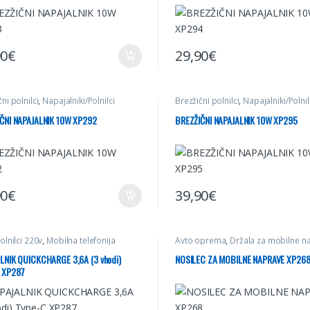
90
€
29,90
€
ni polnilci
,
Napajalniki/Polnilci
Brezžični polnilci
,
Napajalniki/Polnil
ČNI NAPAJALNIK 10W XP292
BREZŽIČNI NAPAJALNIK 10W XP295
90
€
39,90
€
olnilci 220v
,
Mobilna telefonija
Avto oprema
,
Držala za mobilne n
Električna mobilnost
LNIK QUICKCHARGE 3,6A (3 vhodi)
NOSILEC ZA MOBILNE NAPRAVE XP26
 XP287