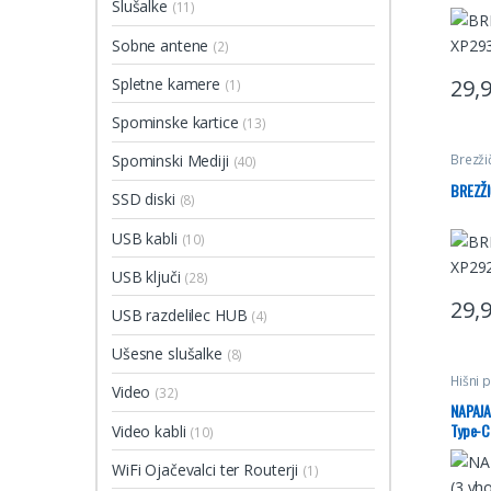
Slušalke
(11)
Sobne antene
(2)
Spletne kamere
29,
(1)
Spominske kartice
(13)
Spominski Mediji
Brezžič
(40)
BREZŽI
SSD diski
(8)
USB kabli
(10)
USB ključi
(28)
29,
USB razdelilec HUB
(4)
Ušesne slušalke
(8)
Hišni p
Video
(32)
NAPAJA
Type-C
Video kabli
(10)
WiFi Ojačevalci ter Routerji
(1)