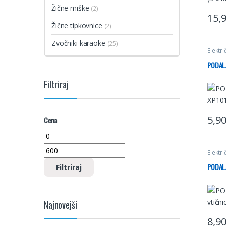
Žične miške
(2)
15,
Žične tipkovnice
(2)
Zvočniki karaoke
(25)
Elektri
PODALJ
Filtriraj
5,9
Cena
Min cena
Max cena
Elektri
PODALJ
Filtriraj
Najnovejši
8,9