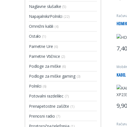
Naglavne slušalke
(5)
Računa
Napajalniki/Polnilci
(22)
HDMI 
Omrežni kabli
(4)
Ostalo
(1)
Pametne Ure
(6)
7,4
Pametne Vtičnice
(2)
Podloge za miške
(6)
Mobiln
KABEL 
Podloge za miške gaming
(3)
Polnilci
(6)
Potovalni razdelilec
(7)
9,9
Prenapetostne zaščite
(1)
Prenosni radio
(7)
Računa
Prostoročna telefonija
(1)