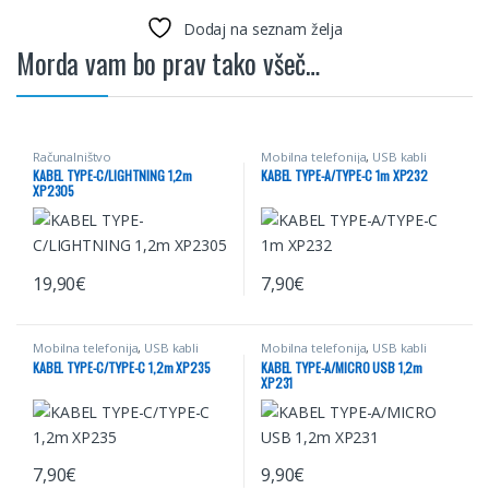
Dodaj na seznam želja
Morda vam bo prav tako všeč…
Računalništvo
Mobilna telefonija
,
USB kabli
KABEL TYPE-C/LIGHTNING 1,2m
KABEL TYPE-A/TYPE-C 1m XP232
XP2305
19,90
€
7,90
€
Ta izdelek ima več različic. Možnosti lahko izberete na strani izdel
Mobilna telefonija
,
USB kabli
Mobilna telefonija
,
USB kabli
KABEL TYPE-C/TYPE-C 1,2m XP235
KABEL TYPE-A/MICRO USB 1,2m
XP231
7,90
€
9,90
€