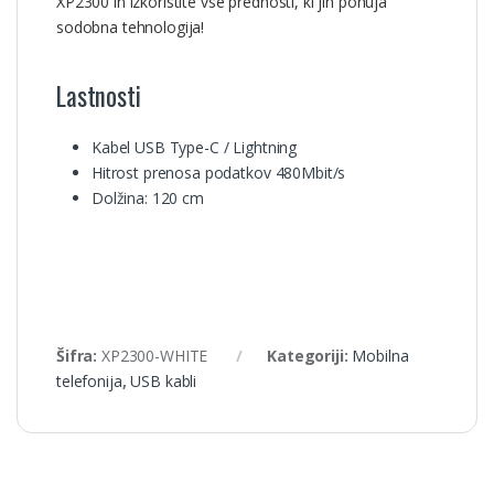
XP2300 in izkoristite vse prednosti, ki jih ponuja
sodobna tehnologija!
Lastnosti
Kabel USB Type-C / Lightning
Hitrost prenosa podatkov 480Mbit/s
Dolžina: 120 cm
Šifra:
XP2300-WHITE
Kategoriji:
Mobilna
telefonija
,
USB kabli