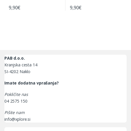
9,90
€
9,90
€
Ta izdelek ima več različic. Možno
PAB d.o.o.
Kranjska cesta 14
SI-4202 Naklo
Imate dodatna vprašanja?
Pokličite nas
04 2575 150
Pišite nam
info@xplore.si