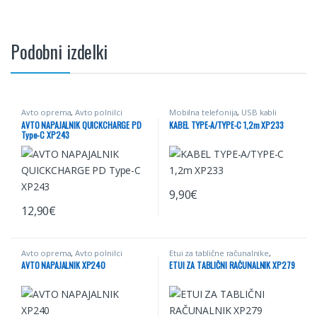
Podobni izdelki
Avto oprema
,
Avto polnilci
Mobilna telefonija
,
USB kabli
12/24v
,
Elektro dodatki
,
Mobilna
AVTO NAPAJALNIK QUICKCHARGE PD
KABEL TYPE-A/TYPE-C 1,2m XP233
telefonija
,
Napajalniki/Polnilci
,
Type-C XP243
Polnilci
9,90
€
12,90
€
Avto oprema
,
Avto polnilci
Etui za tablične računalnike
,
12/24v
,
Elektro dodatki
,
Mobilna
Mobilna telefonija
,
Računalništvo
AVTO NAPAJALNIK XP240
ETUI ZA TABLIČNI RAČUNALNIK XP279
telefonija
,
Napajalniki/Polnilci
,
Polnilci