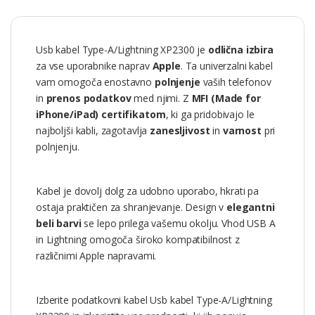
Usb kabel Type-A/Lightning XP2300 je
odlična izbira
za vse uporabnike naprav
Apple
. Ta univerzalni kabel
vam omogoča enostavno
polnjenje
vaših telefonov
in
prenos podatkov
med njimi. Z
MFI (Made for
iPhone/iPad) certifikatom
, ki ga pridobivajo le
najboljši kabli, zagotavlja
zanesljivost
in
varnost
pri
polnjenju.
Kabel je dovolj dolg za udobno uporabo, hkrati pa
ostaja praktičen za shranjevanje. Design v
elegantni
beli barvi
se lepo prilega vašemu okolju. Vhod USB A
in Lightning omogoča široko kompatibilnost z
različnimi Apple napravami.
Izberite podatkovni kabel Usb kabel Type-A/Lightning