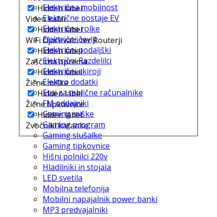
Električna mobilnost
Hidden label
Električne postaje EV
Video kabli
Električne rolke
Hidden label
Električni čevlji
WiFi Ojačevalci ter Routerji
Električni podaljški
Hidden label
Električni Razdelilci
Zaščitna oprema
Električni skiroji
Hidden label
Elektro dodatki
Žične miške
Etui za tablične računalnike
Hidden label
FM oddajniki
Žične tipkovnice
Gaming miške
Hidden label
Gaming program
Zvočniki karaoke
Gaming slušalke
Gaming tipkovnice
Hišni polnilci 220v
Hladilniki in stojala
LED svetila
Mobilna telefonija
Mobilni napajalnik power banki
MP3 predvajalniki