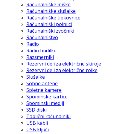
Računalniške miške
Računalniške slušalke
Računalniške tipkovnice
Računalniški polnilci
Računalniški zvočniki
Računalništvo
Radio
Radio budilke
Razsmerniki
Rezervni deli za električne skiroje
Rezervni deli za električne rolke
Slušalke
Sobne antene
Spletne kamere
Spominske kartice
Spominski mediji
SSD diski
Tablični računalniki
USB kabli
USB ključi