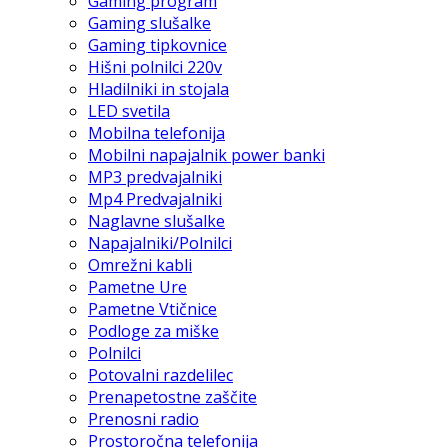
Gaming program
Gaming slušalke
Gaming tipkovnice
Hišni polnilci 220v
Hladilniki in stojala
LED svetila
Mobilna telefonija
Mobilni napajalnik power banki
MP3 predvajalniki
Mp4 Predvajalniki
Naglavne slušalke
Napajalniki/Polnilci
Omrežni kabli
Pametne Ure
Pametne Vtičnice
Podloge za miške
Polnilci
Potovalni razdelilec
Prenapetostne zaščite
Prenosni radio
Prostoročna telefonija