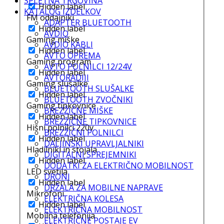
SPLETNA TRGOVINA
Hidden label
KATALOG IZDELKOV
FM oddajniki
ADAPTER BLUETOOTH
Hidden label
AVDIO
Gaming miške
AVDIO KABLI
Hidden label
AVTO OPREMA
Gaming program
AVTO POLNILCI 12/24V
Hidden label
AVTORADIJI
Gaming slušalke
BLUETOOTH SLUŠALKE
Hidden label
BLUETOOTH ZVOČNIKI
Gaming tipkovnice
BREZŽIČNE MIŠKE
Hidden label
BREZŽIČNE TIPKOVNICE
Hišni polnilci 220v
BREZŽIČNI POLNILCI
Hidden label
DALJINSKI UPRAVLJALNIKI
Hladilniki in stojala
DIGITALNI SPREJEMNIKI
Hidden label
DODATKI ZA ELEKTRIČNO MOBILNOST
LED svetila
DRONI
Hidden label
DRŽALA ZA MOBILNE NAPRAVE
Mikrofoni
ELEKTRIČNA KOLESA
Hidden label
ELEKTRIČNA MOBILNOST
Mobilna telefonija
ELEKTRIČNE POSTAJE EV