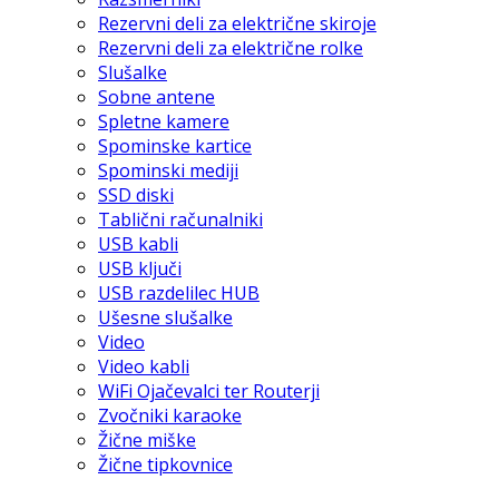
Rezervni deli za električne skiroje
Rezervni deli za električne rolke
Slušalke
Sobne antene
Spletne kamere
Spominske kartice
Spominski mediji
SSD diski
Tablični računalniki
USB kabli
USB ključi
USB razdelilec HUB
Ušesne slušalke
Video
Video kabli
WiFi Ojačevalci ter Routerji
Zvočniki karaoke
Žične miške
Žične tipkovnice