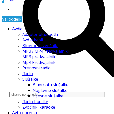
Vsi oddelki
Avdio
Adapter bluetooth
Avdio kabli
Bluetooth zvočniki
MP3 / MP4 Predvajalniki
MP3 predvajalniki
Mp4 Predvajalniki
Prenosni radio
Radio
Slušalke
Bluetooth slušalke
Naglavne slušalke
Ušesne slušalke
Radio budilke
Zvočniki karaoke
Avto oprema