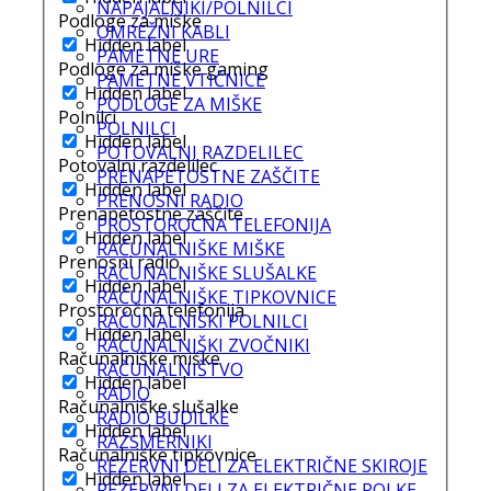
NAPAJALNIKI/POLNILCI
Podloge za miške
OMREŽNI KABLI
Hidden label
PAMETNE URE
Podloge za miške gaming
PAMETNE VTIČNICE
Hidden label
PODLOGE ZA MIŠKE
Polnilci
POLNILCI
Hidden label
POTOVALNI RAZDELILEC
Potovalni razdelilec
PRENAPETOSTNE ZAŠČITE
Hidden label
PRENOSNI RADIO
Prenapetostne zaščite
PROSTOROČNA TELEFONIJA
Hidden label
RAČUNALNIŠKE MIŠKE
Prenosni radio
RAČUNALNIŠKE SLUŠALKE
Hidden label
RAČUNALNIŠKE TIPKOVNICE
Prostoročna telefonija
RAČUNALNIŠKI POLNILCI
Hidden label
RAČUNALNIŠKI ZVOČNIKI
Računalniške miške
RAČUNALNIŠTVO
Hidden label
RADIO
Računalniške slušalke
RADIO BUDILKE
Hidden label
RAZSMERNIKI
Računalniške tipkovnice
REZERVNI DELI ZA ELEKTRIČNE SKIROJE
Hidden label
REZERVNI DELI ZA ELEKTRIČNE ROLKE