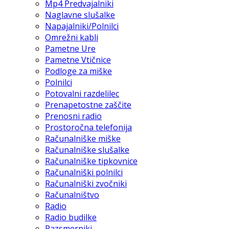
Mp4 Predvajalniki
Naglavne slušalke
Napajalniki/Polnilci
Omrežni kabli
Pametne Ure
Pametne Vtičnice
Podloge za miške
Polnilci
Potovalni razdelilec
Prenapetostne zaščite
Prenosni radio
Prostoročna telefonija
Računalniške miške
Računalniške slušalke
Računalniške tipkovnice
Računalniški polnilci
Računalniški zvočniki
Računalništvo
Radio
Radio budilke
Razsmerniki