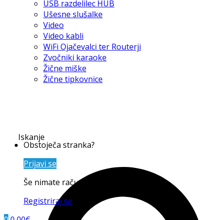
USB razdelilec HUB
Ušesne slušalke
Video
Video kabli
WiFi Ojačevalci ter Routerji
Zvočniki karaoke
Žične miške
Žične tipkovnice
Iskanje
Obstoječa stranka?
Prijavi se
Še nimate računa?
Registriraj se
0
0,00
€