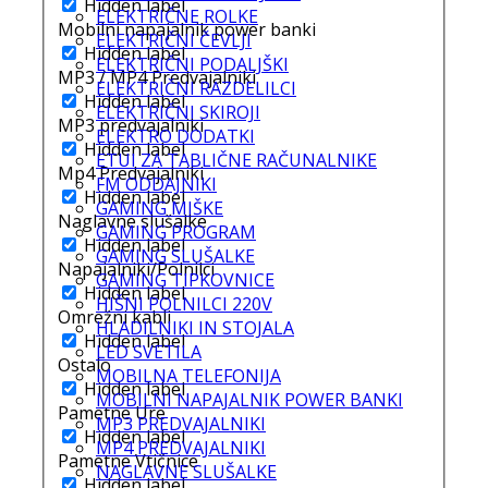
Hidden label
ELEKTRIČNE ROLKE
Mobilni napajalnik power banki
ELEKTRIČNI ČEVLJI
Hidden label
ELEKTRIČNI PODALJŠKI
MP3 / MP4 Predvajalniki
ELEKTRIČNI RAZDELILCI
Hidden label
ELEKTRIČNI SKIROJI
MP3 predvajalniki
ELEKTRO DODATKI
Hidden label
ETUI ZA TABLIČNE RAČUNALNIKE
Mp4 Predvajalniki
FM ODDAJNIKI
Hidden label
GAMING MIŠKE
Naglavne slušalke
GAMING PROGRAM
Hidden label
GAMING SLUŠALKE
Napajalniki/Polnilci
GAMING TIPKOVNICE
Hidden label
HIŠNI POLNILCI 220V
Omrežni kabli
HLADILNIKI IN STOJALA
Hidden label
LED SVETILA
Ostalo
MOBILNA TELEFONIJA
Hidden label
MOBILNI NAPAJALNIK POWER BANKI
Pametne Ure
MP3 PREDVAJALNIKI
Hidden label
MP4 PREDVAJALNIKI
Pametne Vtičnice
NAGLAVNE SLUŠALKE
Hidden label