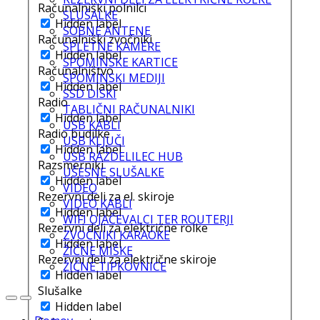
Računalniški polnilci
SLUŠALKE
Hidden label
SOBNE ANTENE
Računalniški zvočniki
SPLETNE KAMERE
Hidden label
SPOMINSKE KARTICE
Računalništvo
SPOMINSKI MEDIJI
Hidden label
SSD DISKI
Radio
TABLIČNI RAČUNALNIKI
Hidden label
USB KABLI
Radio budilke
USB KLJUČI
Hidden label
USB RAZDELILEC HUB
Razsmerniki
UŠESNE SLUŠALKE
Hidden label
VIDEO
Rezervni deli za el. skiroje
VIDEO KABLI
Hidden label
WIFI OJAČEVALCI TER ROUTERJI
Rezervni deli za električne rolke
ZVOČNIKI KARAOKE
Hidden label
ŽIČNE MIŠKE
Rezervni deli za električne skiroje
ŽIČNE TIPKOVNICE
Hidden label
Slušalke
Hidden label