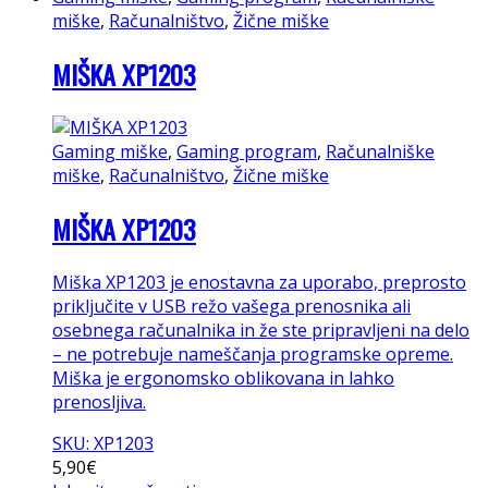
miške
,
Računalništvo
,
Žične miške
MIŠKA XP1203
Gaming miške
,
Gaming program
,
Računalniške
miške
,
Računalništvo
,
Žične miške
MIŠKA XP1203
Miška XP1203 je enostavna za uporabo, preprosto
priključite v USB režo vašega prenosnika ali
osebnega računalnika in že ste pripravljeni na delo
– ne potrebuje nameščanja programske opreme.
Miška je ergonomsko oblikovana in lahko
prenosljiva.
SKU: XP1203
5,90
€