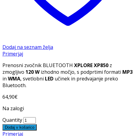
Dodaj na seznam želja
Primerjaj
Prenosni zvočnik BLUETOOTH
XPLORE XP850
z
zmogljivo
120 W
izhodno močjo, s podprtimi formati
MP3
in
WMA
, svetlobni
LED
učinek in predvajanje preko
Bluetooth.
64,90
€
Na zalogi
Quantity
Dodaj v košarico
Primerjaj