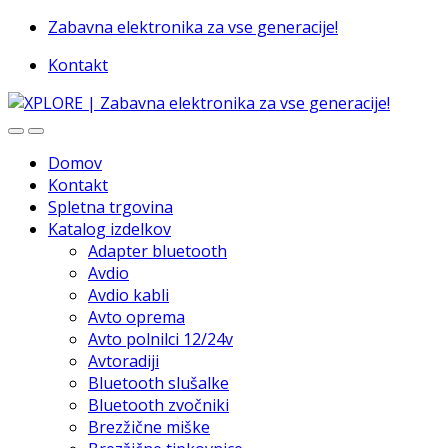
Skip
Skip
Zabavna elektronika za vse generacije!
to
to
Kontakt
navigation
content
Domov
Kontakt
Spletna trgovina
Katalog izdelkov
Adapter bluetooth
Avdio
Avdio kabli
Avto oprema
Avto polnilci 12/24v
Avtoradiji
Bluetooth slušalke
Bluetooth zvočniki
Brezžične miške