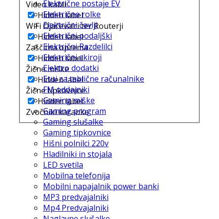
Električne postaje EV
Video kabli
Električne rolke
Hidden label
Električni čevlji
WiFi Ojačevalci ter Routerji
Električni podaljški
Hidden label
Električni Razdelilci
Zaščitna oprema
Električni skiroji
Hidden label
Elektro dodatki
Žične miške
Etui za tablične računalnike
Hidden label
FM oddajniki
Žične tipkovnice
Gaming miške
Hidden label
Gaming program
Zvočniki karaoke
Gaming slušalke
Gaming tipkovnice
Hišni polnilci 220v
Hladilniki in stojala
LED svetila
Mobilna telefonija
Mobilni napajalnik power banki
MP3 predvajalniki
Mp4 Predvajalniki
Naglavne slušalke