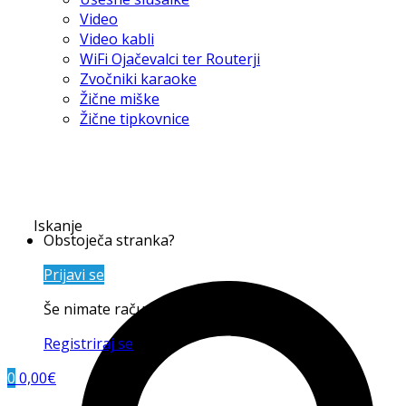
Video
Video kabli
WiFi Ojačevalci ter Routerji
Zvočniki karaoke
Žične miške
Žične tipkovnice
Iskanje
Obstoječa stranka?
Prijavi se
Še nimate računa?
Registriraj se
0
0,00
€