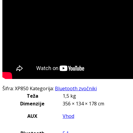
Šifra:
XP850
Kategorija:
Bluetooth zvočniki
Teža
1,5 kg
Dimenzije
356 × 134 × 178 cm
AUX
Vhod