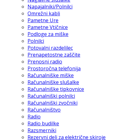
Napajalniki/Polnilci
Omrežni kabli
Pametne Ure
Pametne Vtičnice
Podloge za miške
Polnilci
Potovalni razdelilec
Prenapetostne zaščite
Prenosni radio
Prostoročna telefonija
Računalniške miške
Računalniške slušalke
Računalniške tipkovnice
Računalniški polnilci
Računalniški zvočniki
Računalništvo
Radio
Radio budilke
Razsmerniki
Rezervni deli za električne skiroje