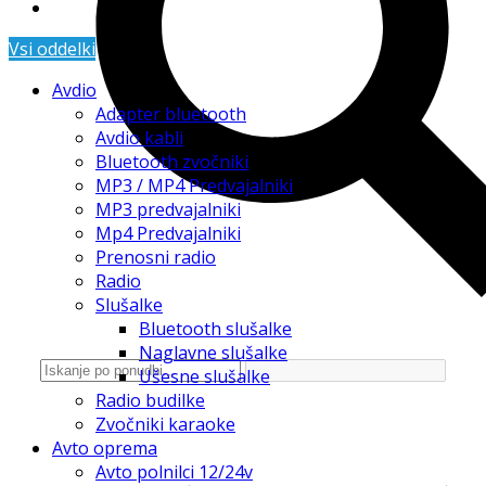
Vsi oddelki
Avdio
Adapter bluetooth
Avdio kabli
Bluetooth zvočniki
MP3 / MP4 Predvajalniki
MP3 predvajalniki
Mp4 Predvajalniki
Prenosni radio
Radio
Slušalke
Bluetooth slušalke
Naglavne slušalke
Ušesne slušalke
Radio budilke
Zvočniki karaoke
Avto oprema
Avto polnilci 12/24v