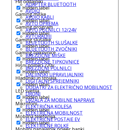
FM oddajniki
ADAPTER BLUETOOTH
Hidden label
AVDIO
Gaming miške
AVDIO KABLI
Hidden label
AVTO OPREMA
Gaming program
AVTO POLNILCI 12/24V
Hidden label
AVTORADIJI
Gaming slušalke
BLUETOOTH SLUŠALKE
Hidden label
BLUETOOTH ZVOČNIKI
Gaming tipkovnice
BREZŽIČNE MIŠKE
Hidden label
BREZŽIČNE TIPKOVNICE
Hišni polnilci 220v
BREZŽIČNI POLNILCI
Hidden label
DALJINSKI UPRAVLJALNIKI
Hladilniki in stojala
DIGITALNI SPREJEMNIKI
Hidden label
DODATKI ZA ELEKTRIČNO MOBILNOST
LED svetila
DRONI
Hidden label
DRŽALA ZA MOBILNE NAPRAVE
Mikrofoni
ELEKTRIČNA KOLESA
Hidden label
ELEKTRIČNA MOBILNOST
Mobilna telefonija
ELEKTRIČNE POSTAJE EV
Hidden label
ELEKTRIČNE ROLKE
Mobilni napajalnik power banki