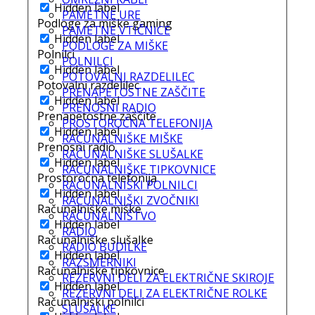
Hidden label
PAMETNE URE
Podloge za miške gaming
PAMETNE VTIČNICE
Hidden label
PODLOGE ZA MIŠKE
Polnilci
POLNILCI
Hidden label
POTOVALNI RAZDELILEC
Potovalni razdelilec
PRENAPETOSTNE ZAŠČITE
Hidden label
PRENOSNI RADIO
Prenapetostne zaščite
PROSTOROČNA TELEFONIJA
Hidden label
RAČUNALNIŠKE MIŠKE
Prenosni radio
RAČUNALNIŠKE SLUŠALKE
Hidden label
RAČUNALNIŠKE TIPKOVNICE
Prostoročna telefonija
RAČUNALNIŠKI POLNILCI
Hidden label
RAČUNALNIŠKI ZVOČNIKI
Računalniške miške
RAČUNALNIŠTVO
Hidden label
RADIO
Računalniške slušalke
RADIO BUDILKE
Hidden label
RAZSMERNIKI
Računalniške tipkovnice
REZERVNI DELI ZA ELEKTRIČNE SKIROJE
Hidden label
REZERVNI DELI ZA ELEKTRIČNE ROLKE
Računalniški polnilci
SLUŠALKE