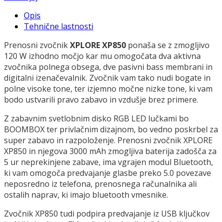
Opis
Tehnične lastnosti
Prenosni zvočnik
XPLORE XP850
ponaša se z zmogljivo
120 W izhodno močjo kar mu omogočata dva aktivna
zvočnika polnega obsega, dve pasivni bass membrani in
digitalni izenačevalnik. Zvočnik vam tako nudi bogate in
polne visoke tone, ter izjemno močne nizke tone, ki vam
bodo ustvarili pravo zabavo in vzdušje brez primere.
Z zabavnim svetlobnim disko RGB LED lučkami bo
BOOMBOX ter privlačnim dizajnom, bo vedno poskrbel za
super zabavo in razpoloženje. Prenosni zvočnik XPLORE
XP850 in njegova 3000 mAh zmogljiva baterija zadošča za
5 ur neprekinjene zabave, ima vgrajen modul Bluetooth,
ki vam omogoča predvajanje glasbe preko 5.0 povezave
neposredno iz telefona, prenosnega računalnika ali
ostalih naprav, ki imajo bluetooth vmesnike.
Zvočnik XP850 tudi podpira predvajanje iz USB ključkov