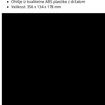
Ohišje iz kvalitetne ABS plastike z držalom
Velikost: 356 x 134 x 178 mm