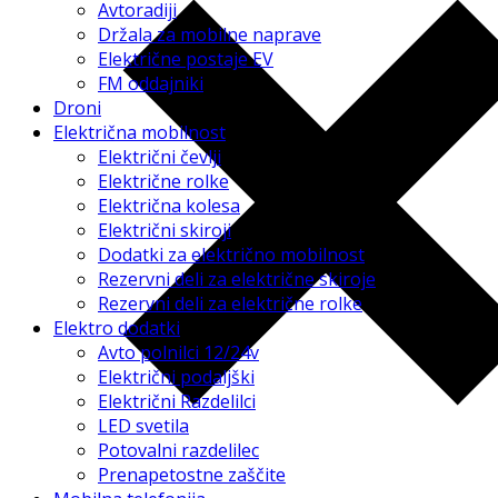
Avtoradiji
Držala za mobilne naprave
Električne postaje EV
FM oddajniki
Droni
Električna mobilnost
Električni čevlji
Električne rolke
Električna kolesa
Električni skiroji
Dodatki za električno mobilnost
Rezervni deli za električne skiroje
Rezervni deli za električne rolke
Elektro dodatki
Avto polnilci 12/24v
Električni podaljški
Električni Razdelilci
LED svetila
Potovalni razdelilec
Prenapetostne zaščite