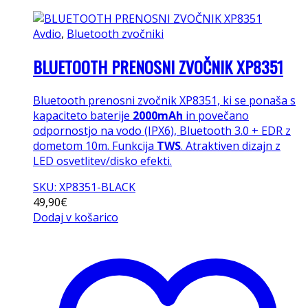
Avdio
,
Bluetooth zvočniki
BLUETOOTH PRENOSNI ZVOČNIK XP8351
Bluetooth prenosni zvočnik XP8351, ki se ponaša s
kapaciteto baterije
2000mAh
in povečano
odpornostjo na vodo (IPX6), Bluetooth 3.0 + EDR z
dometom 10m. Funkcija
TWS
. Atraktiven dizajn z
LED osvetlitev/disko efekti.
SKU: XP8351-BLACK
49,90
€
Dodaj v košarico