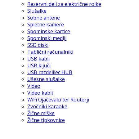
Rezervni deli za električne rolke
Slušalke
Sobne antene
Spletne kamere
Spominske kartice
Spominski mediji
SSD diski
Tablični računalniki
USB kabli
USB ključi
USB razdelilec HUB
Ušesne slušalke
Video
Video kabli
WiFi Ojačevalci ter Routerji
Zvočniki karaoke
Žične miške
Žične tipkovnice