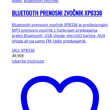
Avdio
,
Bluetooth zvočniki
BLUETOOTH PRENOSNI ZVOČNIK XP8336
Bluetooth prenosni zvočnik XP8336 je profesionalni
MP3 prenosni zvočnik z funkcijam predvajanja
preko Bluetooth, USB vhoda, microSD kartice, AUX
vhoda ali pa samo FM radio predvajalnik.
SKU: XP8336
49,90
€
Izberite možnosti
Ta
izdelek
ima
več
različic.
Možnosti
lahko
izberete
na