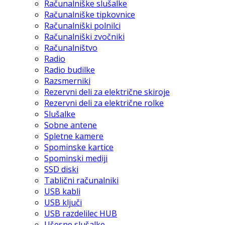
Računalniške slušalke
Računalniške tipkovnice
Računalniški polnilci
Računalniški zvočniki
Računalništvo
Radio
Radio budilke
Razsmerniki
Rezervni deli za električne skiroje
Rezervni deli za električne rolke
Slušalke
Sobne antene
Spletne kamere
Spominske kartice
Spominski mediji
SSD diski
Tablični računalniki
USB kabli
USB ključi
USB razdelilec HUB
Ušesne slušalke