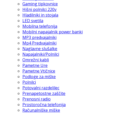
Gaming tipkovnice
Hišni polnilci 220v
Hladilniki in stojala
LED svetila
Mobilna telefonija
Mobilni napajalnik power banki
MP3 predvajalniki
Mp4 Predvajalniki
Naglavne slušalke
Napajalniki/Polnilci
Omrežni kabli
Pametne Ure
Pametne Vtičnice
Podloge za miške
Polnilci
Potovalni razdelilec
Prenapetostne zaščite
Prenosni radio
Prostoročna telefonija
Računalniške miške