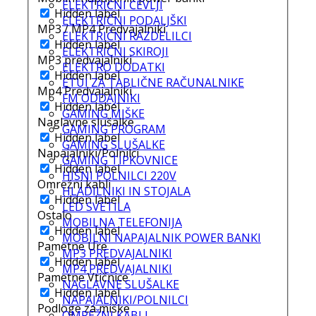
ELEKTRIČNI ČEVLJI
Hidden label
ELEKTRIČNI PODALJŠKI
MP3 / MP4 Predvajalniki
ELEKTRIČNI RAZDELILCI
Hidden label
ELEKTRIČNI SKIROJI
MP3 predvajalniki
ELEKTRO DODATKI
Hidden label
ETUI ZA TABLIČNE RAČUNALNIKE
Mp4 Predvajalniki
FM ODDAJNIKI
Hidden label
GAMING MIŠKE
Naglavne slušalke
GAMING PROGRAM
Hidden label
GAMING SLUŠALKE
Napajalniki/Polnilci
GAMING TIPKOVNICE
Hidden label
HIŠNI POLNILCI 220V
Omrežni kabli
HLADILNIKI IN STOJALA
Hidden label
LED SVETILA
Ostalo
MOBILNA TELEFONIJA
Hidden label
MOBILNI NAPAJALNIK POWER BANKI
Pametne Ure
MP3 PREDVAJALNIKI
Hidden label
MP4 PREDVAJALNIKI
Pametne Vtičnice
NAGLAVNE SLUŠALKE
Hidden label
NAPAJALNIKI/POLNILCI
Podloge za miške
OMREŽNI KABLI