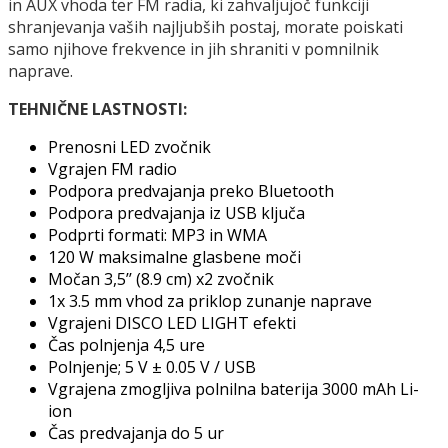
in AUX vhoda ter FM radia, ki zahvaljujoč funkciji
shranjevanja vaših najljubših postaj, morate poiskati
samo njihove frekvence in jih shraniti v pomnilnik
naprave.
TEHNIČNE LASTNOSTI:
Prenosni LED zvočnik
Vgrajen FM radio
Podpora predvajanja preko Bluetooth
Podpora predvajanja iz USB ključa
Podprti formati: MP3 in WMA
120 W maksimalne glasbene moči
Močan 3,5’’ (8.9 cm) x2 zvočnik
1x 3.5 mm vhod za priklop zunanje naprave
Vgrajeni DISCO LED LIGHT efekti
Čas polnjenja 4,5 ure
Polnjenje; 5 V ± 0.05 V / USB
Vgrajena zmogljiva polnilna baterija 3000 mAh Li-
ion
Čas predvajanja do 5 ur