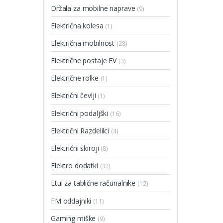
Držala za mobilne naprave
(9)
Električna kolesa
(1)
Električna mobilnost
(28)
Električne postaje EV
(3)
Električne rolke
(1)
Električni čevlji
(1)
Električni podaljški
(16)
Električni Razdelilci
(4)
Električni skiroji
(8)
Elektro dodatki
(32)
Etui za tablične računalnike
(12)
FM oddajniki
(11)
Gaming miške
(9)