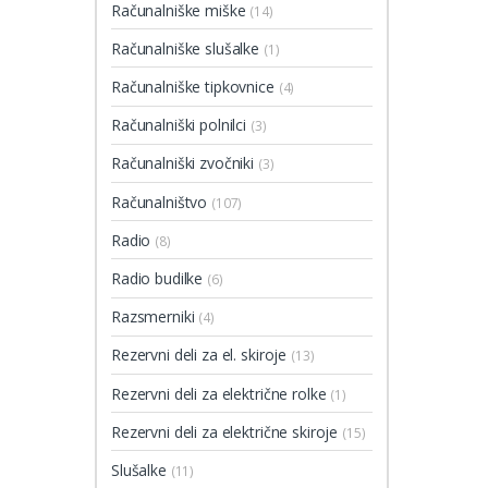
Računalniške miške
(14)
Računalniške slušalke
(1)
Računalniške tipkovnice
(4)
Računalniški polnilci
(3)
Računalniški zvočniki
(3)
Računalništvo
(107)
Radio
(8)
Radio budilke
(6)
Razsmerniki
(4)
Rezervni deli za el. skiroje
(13)
Rezervni deli za električne rolke
(1)
Rezervni deli za električne skiroje
(15)
Slušalke
(11)