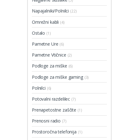
(5)
Napajalniki/Polnilci
(22)
Omrežni kabli
(4)
Ostalo
(1)
Pametne Ure
(6)
Pametne Vtičnice
(2)
Podloge za miške
(6)
Podloge za miške gaming
(3)
Polnilci
(6)
Potovalni razdelilec
(7)
Prenapetostne zaščite
(1)
Prenosni radio
(7)
Prostoročna telefonija
(1)