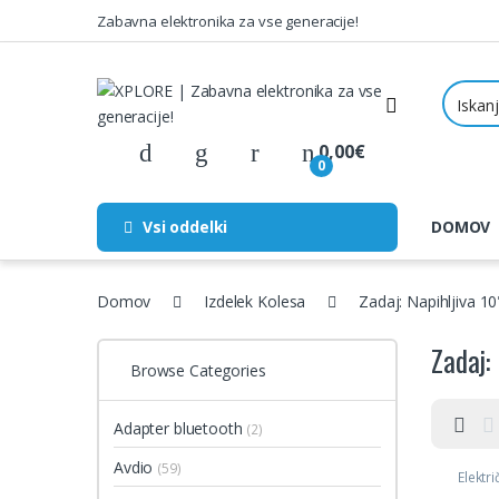
Skip to navigation
Skip to content
Zabavna elektronika za vse generacije!
0,00
€
0
Vsi oddelki
DOMOV
Domov
Izdelek Kolesa
Zadaj: Napihljiva 10
Zadaj:
Browse Categories
Adapter bluetooth
(2)
Avdio
(59)
Elektr