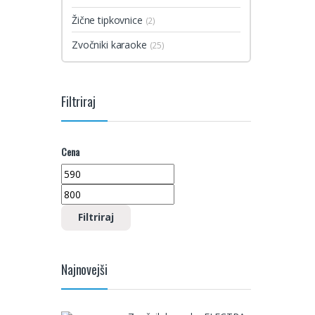
Žične tipkovnice
(2)
Zvočniki karaoke
(25)
Filtriraj
Cena
Min cena
Max cena
Filtriraj
Najnovejši