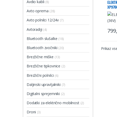
Avdio kabli
ELEKTR
(8)
XP976
Avto oprema
(28)
Avto polnilci 12/24v
(7)
Avtoradiji
799
(4)
Bluetooth slušalke
(18)
Bluetooth zvočniki
(20)
Prikaz vs
Brezžične miške
(13)
Brezžične tipkovnice
(2)
Brezžični polnilci
(6)
Daljinski upravljalniki
(7)
Digitalni sprejemniki
(2)
Dodatki za električno mobilnost
(2)
Droni
(3)