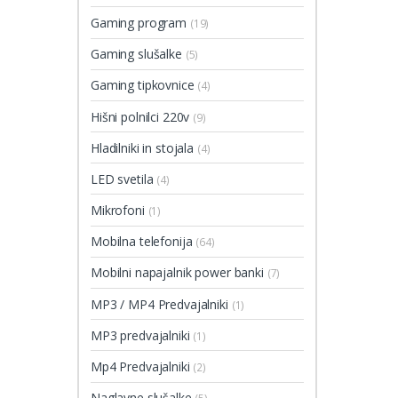
Gaming program
(19)
Gaming slušalke
(5)
Gaming tipkovnice
(4)
Hišni polnilci 220v
(9)
Hladilniki in stojala
(4)
LED svetila
(4)
Mikrofoni
(1)
Mobilna telefonija
(64)
Mobilni napajalnik power banki
(7)
MP3 / MP4 Predvajalniki
(1)
MP3 predvajalniki
(1)
Mp4 Predvajalniki
(2)
Naglavne slušalke