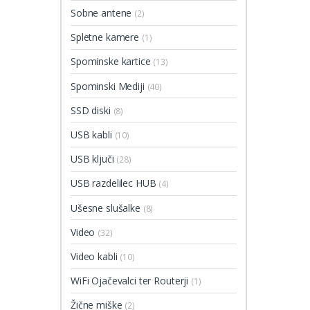
Sobne antene
(2)
Spletne kamere
(1)
Spominske kartice
(13)
Spominski Mediji
(40)
SSD diski
(8)
USB kabli
(10)
USB ključi
(28)
USB razdelilec HUB
(4)
Ušesne slušalke
(8)
Video
(32)
Video kabli
(10)
WiFi Ojačevalci ter Routerji
(1)
Žične miške
(2)