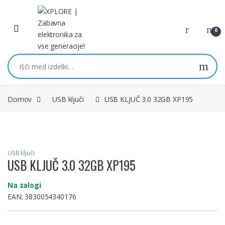
Skip to navigation
Skip to content
0
Išči:
Domov
USB ključi
USB KLJUČ 3.0 32GB XP195
USB ključi
USB KLJUČ 3.0 32GB XP195
Na zalogi
EAN:
3830054340176