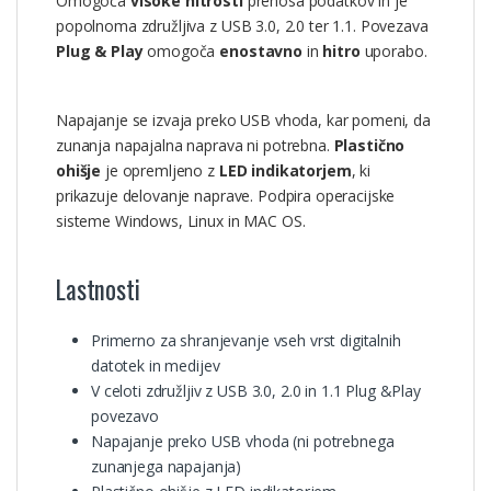
Omogoča
visoke hitrosti
prenosa podatkov in je
popolnoma združljiva z USB 3.0, 2.0 ter 1.1. Povezava
Plug & Play
omogoča
enostavno
in
hitro
uporabo.
Napajanje se izvaja preko USB vhoda, kar pomeni, da
zunanja napajalna naprava ni potrebna.
Plastično
ohišje
je opremljeno z
LED indikatorjem
, ki
prikazuje delovanje naprave. Podpira operacijske
sisteme Windows, Linux in MAC OS.
Lastnosti
Primerno za shranjevanje vseh vrst digitalnih
datotek in medijev
V celoti združljiv z USB 3.0, 2.0 in 1.1 Plug &Play
povezavo
Napajanje preko USB vhoda (ni potrebnega
zunanjega napajanja)