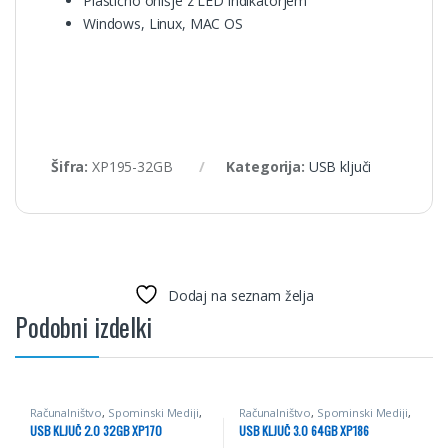
Plastično ohišje z LED indikatorjem
Windows, Linux, MAC OS
Šifra:
XP195-32GB
Kategorija:
USB ključi
Dodaj na seznam želja
Podobni izdelki
Računalništvo
,
Spominski Mediji
,
Računalništvo
,
Spominski Mediji
,
USB ključi
,
Video
USB ključi
,
Video
USB KLJUČ 2.0 32GB XP170
USB KLJUČ 3.0 64GB XP186