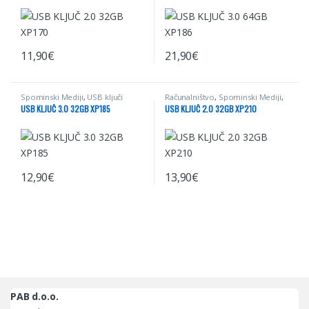
11,90
€
21,90
€
Spominski Mediji
,
USB ključi
Računalništvo
,
Spominski Mediji
,
USB ključi
,
Video
USB KLJUČ 3.0 32GB XP185
USB KLJUČ 2.0 32GB XP210
12,90
€
13,90
€
PAB d.o.o.