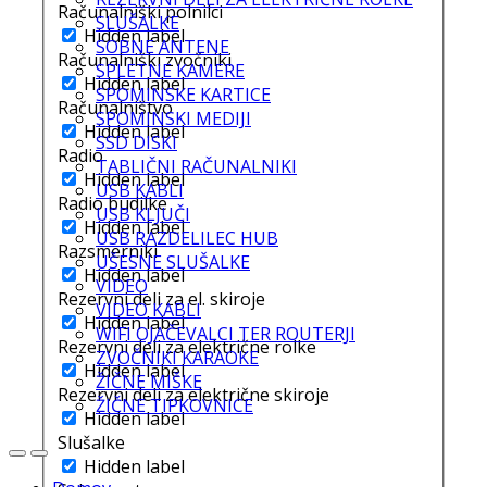
Računalniški polnilci
SLUŠALKE
Hidden label
SOBNE ANTENE
Računalniški zvočniki
SPLETNE KAMERE
Hidden label
SPOMINSKE KARTICE
Računalništvo
SPOMINSKI MEDIJI
Hidden label
SSD DISKI
Radio
TABLIČNI RAČUNALNIKI
Hidden label
USB KABLI
Radio budilke
USB KLJUČI
Hidden label
USB RAZDELILEC HUB
Razsmerniki
UŠESNE SLUŠALKE
Hidden label
VIDEO
Rezervni deli za el. skiroje
VIDEO KABLI
Hidden label
WIFI OJAČEVALCI TER ROUTERJI
Rezervni deli za električne rolke
ZVOČNIKI KARAOKE
Hidden label
ŽIČNE MIŠKE
Rezervni deli za električne skiroje
ŽIČNE TIPKOVNICE
Hidden label
Slušalke
Hidden label