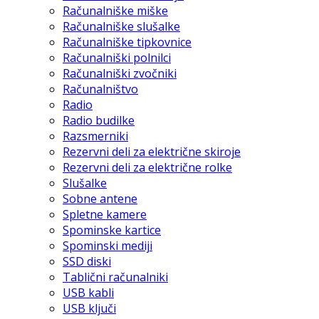
Računalniške miške
Računalniške slušalke
Računalniške tipkovnice
Računalniški polnilci
Računalniški zvočniki
Računalništvo
Radio
Radio budilke
Razsmerniki
Rezervni deli za električne skiroje
Rezervni deli za električne rolke
Slušalke
Sobne antene
Spletne kamere
Spominske kartice
Spominski mediji
SSD diski
Tablični računalniki
USB kabli
USB ključi