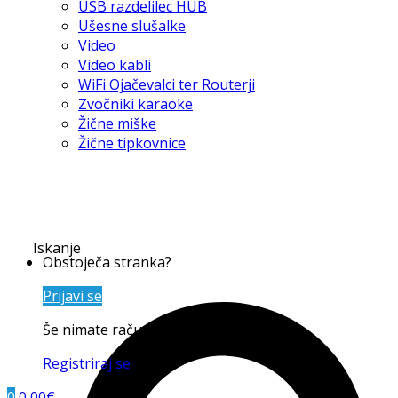
USB razdelilec HUB
Ušesne slušalke
Video
Video kabli
WiFi Ojačevalci ter Routerji
Zvočniki karaoke
Žične miške
Žične tipkovnice
Iskanje
Obstoječa stranka?
Prijavi se
Še nimate računa?
Registriraj se
0
0,00
€