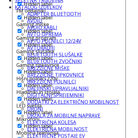
SPLETNA TRGOVINA
Hidden label
KATALOG IZDELKOV
FM oddajniki
ADAPTER BLUETOOTH
Hidden label
AVDIO
Gaming miške
AVDIO KABLI
Hidden label
AVTO OPREMA
Gaming program
AVTO POLNILCI 12/24V
Hidden label
AVTORADIJI
Gaming slušalke
BLUETOOTH SLUŠALKE
Hidden label
BLUETOOTH ZVOČNIKI
Gaming tipkovnice
BREZŽIČNE MIŠKE
Hidden label
BREZŽIČNE TIPKOVNICE
Hišni polnilci 220v
BREZŽIČNI POLNILCI
Hidden label
DALJINSKI UPRAVLJALNIKI
Hladilniki in stojala
DIGITALNI SPREJEMNIKI
Hidden label
DODATKI ZA ELEKTRIČNO MOBILNOST
LED svetila
DRONI
Hidden label
DRŽALA ZA MOBILNE NAPRAVE
Mikrofoni
ELEKTRIČNA KOLESA
Hidden label
ELEKTRIČNA MOBILNOST
Mobilna telefonija
ELEKTRIČNE POSTAJE EV