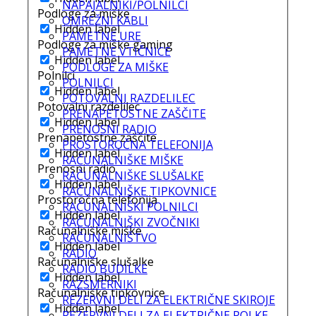
NAPAJALNIKI/POLNILCI
Podloge za miške
OMREŽNI KABLI
Hidden label
PAMETNE URE
Podloge za miške gaming
PAMETNE VTIČNICE
Hidden label
PODLOGE ZA MIŠKE
Polnilci
POLNILCI
Hidden label
POTOVALNI RAZDELILEC
Potovalni razdelilec
PRENAPETOSTNE ZAŠČITE
Hidden label
PRENOSNI RADIO
Prenapetostne zaščite
PROSTOROČNA TELEFONIJA
Hidden label
RAČUNALNIŠKE MIŠKE
Prenosni radio
RAČUNALNIŠKE SLUŠALKE
Hidden label
RAČUNALNIŠKE TIPKOVNICE
Prostoročna telefonija
RAČUNALNIŠKI POLNILCI
Hidden label
RAČUNALNIŠKI ZVOČNIKI
Računalniške miške
RAČUNALNIŠTVO
Hidden label
RADIO
Računalniške slušalke
RADIO BUDILKE
Hidden label
RAZSMERNIKI
Računalniške tipkovnice
REZERVNI DELI ZA ELEKTRIČNE SKIROJE
Hidden label
REZERVNI DELI ZA ELEKTRIČNE ROLKE