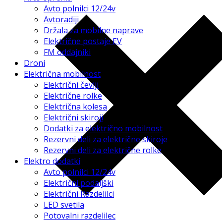
Avto polnilci 12/24v
Avtoradiji
Držala za mobilne naprave
Električne postaje EV
FM oddajniki
Droni
Električna mobilnost
Električni čevlji
Električne rolke
Električna kolesa
Električni skiroji
Dodatki za električno mobilnost
Rezervni deli za električne skiroje
Rezervni deli za električne rolke
Elektro dodatki
Avto polnilci 12/24v
Električni podaljški
Električni Razdelilci
LED svetila
Potovalni razdelilec