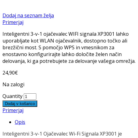
Dodaj na seznam želja
Primerjaj
Inteligentni 3-v-1 ojačevalec WIFI signala XP3001 lahko
uporabljate kot WLAN ojačevalnik, dostopno točko ali
brezžični most. S pomočjo WPS in vmesnikom za
enostavno konfigurirajte lahko določite želen način
delovanja, ki ga potrebujete za delovanje vašega omrežja.
24,90
€
Na zalogi
Quantity
Dodaj v košarico
Primerjaj
Opis
Inteligentni 3-v-1 Ojačevalec Wi-Fi Signala XP3001 je