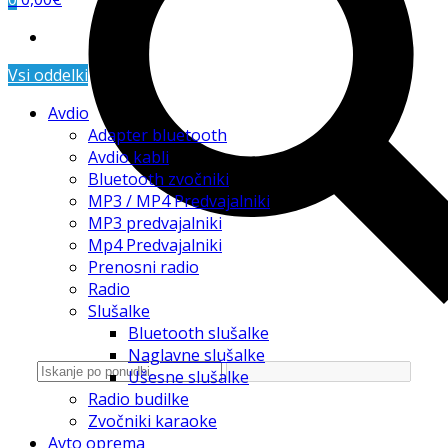
Vsi oddelki
Avdio
Adapter bluetooth
Avdio kabli
Bluetooth zvočniki
MP3 / MP4 Predvajalniki
MP3 predvajalniki
Mp4 Predvajalniki
Prenosni radio
Radio
Slušalke
Bluetooth slušalke
Naglavne slušalke
Ušesne slušalke
Radio budilke
Zvočniki karaoke
Avto oprema