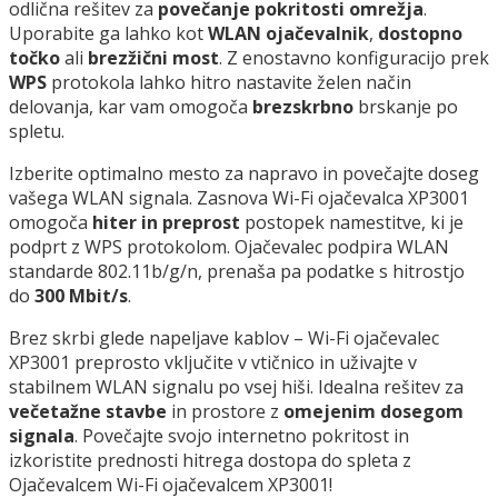
odlična rešitev za
povečanje pokritosti omrežja
.
Uporabite ga lahko kot
WLAN ojačevalnik
,
dostopno
točko
ali
brezžični most
. Z enostavno konfiguracijo prek
WPS
protokola lahko hitro nastavite želen način
delovanja, kar vam omogoča
brezskrbno
brskanje po
spletu.
Izberite optimalno mesto za napravo in povečajte doseg
vašega WLAN signala. Zasnova Wi-Fi ojačevalca XP3001
omogoča
hiter in preprost
postopek namestitve, ki je
podprt z WPS protokolom. Ojačevalec podpira WLAN
standarde 802.11b/g/n, prenaša pa podatke s hitrostjo
do
300 Mbit/s
.
Brez skrbi glede napeljave kablov – Wi-Fi ojačevalec
XP3001 preprosto vključite v vtičnico in uživajte v
stabilnem WLAN signalu po vsej hiši. Idealna rešitev za
večetažne stavbe
in prostore z
omejenim dosegom
signala
. Povečajte svojo internetno pokritost in
izkoristite prednosti hitrega dostopa do spleta z
Ojačevalcem Wi-Fi ojačevalcem XP3001!