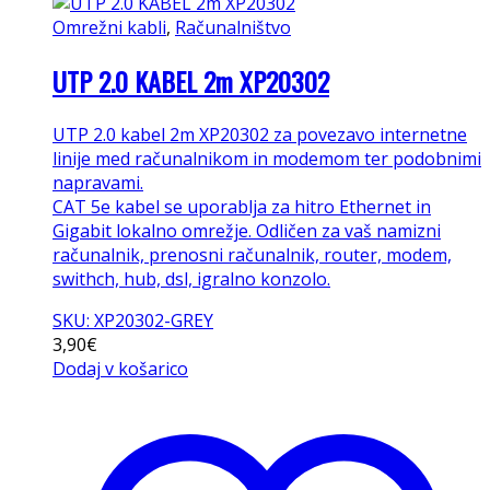
Omrežni kabli
,
Računalništvo
UTP 2.0 KABEL 2m XP20302
UTP 2.0 kabel 2m XP20302 za povezavo internetne
linije med računalnikom in modemom ter podobnimi
napravami.
CAT 5e kabel se uporablja za hitro Ethernet in
Gigabit lokalno omrežje. Odličen za vaš namizni
računalnik, prenosni računalnik, router, modem,
swithch, hub, dsl, igralno konzolo.
SKU: XP20302-GREY
3,90
€
Dodaj v košarico