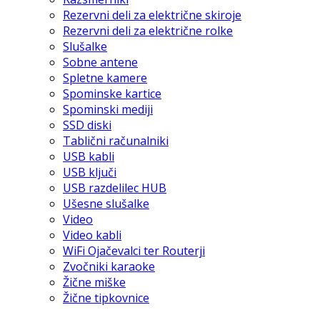
Rezervni deli za električne skiroje
Rezervni deli za električne rolke
Slušalke
Sobne antene
Spletne kamere
Spominske kartice
Spominski mediji
SSD diski
Tablični računalniki
USB kabli
USB ključi
USB razdelilec HUB
Ušesne slušalke
Video
Video kabli
WiFi Ojačevalci ter Routerji
Zvočniki karaoke
Žične miške
Žične tipkovnice