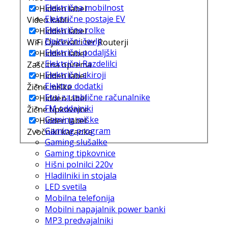
Električna mobilnost
Hidden label
Električne postaje EV
Video kabli
Električne rolke
Hidden label
Električni čevlji
WiFi Ojačevalci ter Routerji
Električni podaljški
Hidden label
Električni Razdelilci
Zaščitna oprema
Električni skiroji
Hidden label
Elektro dodatki
Žične miške
Etui za tablične računalnike
Hidden label
FM oddajniki
Žične tipkovnice
Gaming miške
Hidden label
Gaming program
Zvočniki karaoke
Gaming slušalke
Gaming tipkovnice
Hišni polnilci 220v
Hladilniki in stojala
LED svetila
Mobilna telefonija
Mobilni napajalnik power banki
MP3 predvajalniki