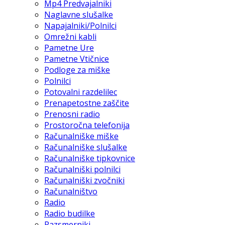
Mp4 Predvajalniki
Naglavne slušalke
Napajalniki/Polnilci
Omrežni kabli
Pametne Ure
Pametne Vtičnice
Podloge za miške
Polnilci
Potovalni razdelilec
Prenapetostne zaščite
Prenosni radio
Prostoročna telefonija
Računalniške miške
Računalniške slušalke
Računalniške tipkovnice
Računalniški polnilci
Računalniški zvočniki
Računalništvo
Radio
Radio budilke
Razsmerniki