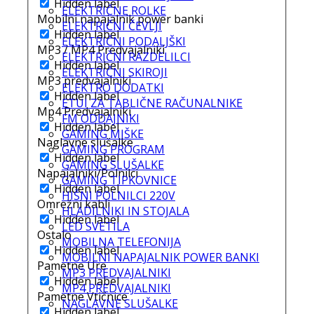
Hidden label
ELEKTRIČNE ROLKE
Mobilni napajalnik power banki
ELEKTRIČNI ČEVLJI
Hidden label
ELEKTRIČNI PODALJŠKI
MP3 / MP4 Predvajalniki
ELEKTRIČNI RAZDELILCI
Hidden label
ELEKTRIČNI SKIROJI
MP3 predvajalniki
ELEKTRO DODATKI
Hidden label
ETUI ZA TABLIČNE RAČUNALNIKE
Mp4 Predvajalniki
FM ODDAJNIKI
Hidden label
GAMING MIŠKE
Naglavne slušalke
GAMING PROGRAM
Hidden label
GAMING SLUŠALKE
Napajalniki/Polnilci
GAMING TIPKOVNICE
Hidden label
HIŠNI POLNILCI 220V
Omrežni kabli
HLADILNIKI IN STOJALA
Hidden label
LED SVETILA
Ostalo
MOBILNA TELEFONIJA
Hidden label
MOBILNI NAPAJALNIK POWER BANKI
Pametne Ure
MP3 PREDVAJALNIKI
Hidden label
MP4 PREDVAJALNIKI
Pametne Vtičnice
NAGLAVNE SLUŠALKE
Hidden label