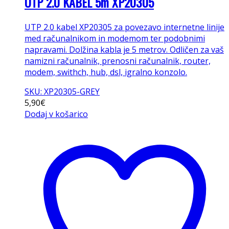
UTP 2.0 KABEL 5m XP20305
UTP 2.0 kabel XP20305 za povezavo internetne linije
med računalnikom in modemom ter podobnimi
napravami. Dolžina kabla je 5 metrov. Odličen za vaš
namizni računalnik, prenosni računalnik, router,
modem, swithch, hub, dsl, igralno konzolo.
SKU: XP20305-GREY
5,90
€
Dodaj v košarico