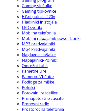
Gaming program
Gaming slušalke
Gaming tipkovnice
Hišni polnilci 220v
Hladilniki in stojala
LED svetila
Mobilna telefonija
Mobilni napajalnik power banki
MP3 predvajalniki
Mp4 Predvajalniki
Naglavne slušalke
Napajalniki/Polnilci
Omrežni kabli
Pametne Ure
Pametne Vtičnice
Podloge za miške
Polnilci
Potovalni razdelilec
Prenapetostne zaščite
Prenosni radio
Prostoročna telefonija