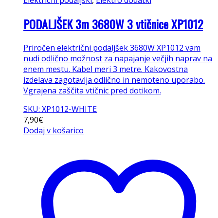
Električni podaljški
,
Elektro dodatki
PODALJŠEK 3m 3680W 3 vtičnice XP1012
Priročen električni podaljšek 3680W XP1012 vam
nudi odlično možnost za napajanje večjih naprav na
enem mestu. Kabel meri 3 metre. Kakovostna
izdelava zagotavlja odlično in nemoteno uporabo.
Vgrajena zaščita vtičnic pred dotikom.
SKU: XP1012-WHITE
7,90
€
Dodaj v košarico