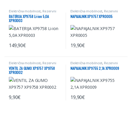
Električna mobilnost
,
Rezervni
Električna mobilnost
,
Rezervni
deli za el. skiroje
,
Rezervni deli za
deli za el. skiroje
,
Rezervni deli za
BATERIJA XP9758 Li-ion 5,0A
NAPAJALNIK XP9757 XPR0005
električne skiroje
električne skiroje
XPR0003
149,90
€
19,90
€
Električna mobilnost
,
Rezervni
Električna mobilnost
,
Rezervni
deli za el. skiroje
,
Rezervni deli za
deli za el. skiroje
,
Rezervni deli za
VENTIL ZA GUMO XP9757 XP9758
NAPAJALNIK XP9755 2,1A XPR0009
električne skiroje
električne skiroje
XPR0002
9,90
€
19,90
€