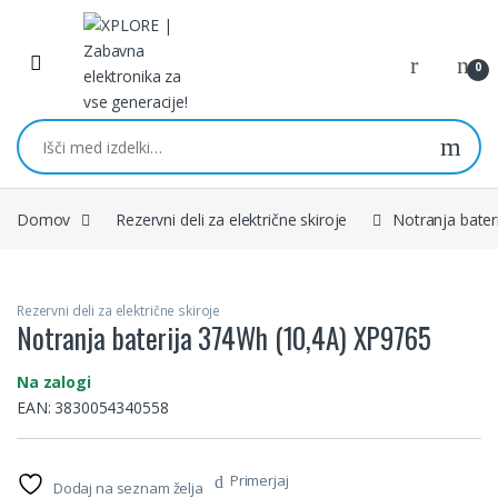
Skip to navigation
Skip to content
0
Išči:
Domov
Rezervni deli za električne skiroje
Notranja bate
Rezervni deli za električne skiroje
Notranja baterija 374Wh (10,4A) XP9765
Na zalogi
EAN:
3830054340558
Primerjaj
Dodaj na seznam želja