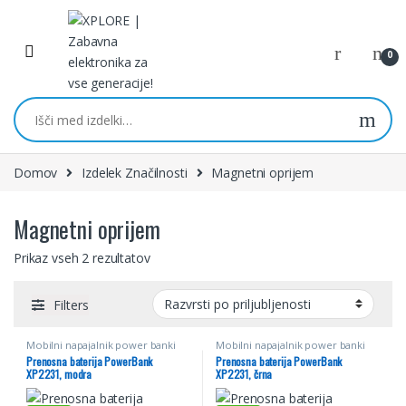
Skip to navigation
Skip to content
0
Išči:
Domov
Izdelek Značilnosti
Magnetni oprijem
Magnetni oprijem
Prikaz vseh 2 rezultatov
Filters
Mobilni napajalnik power banki
Mobilni napajalnik power banki
Prenosna baterija PowerBank
Prenosna baterija PowerBank
XP2231, modra
XP2231, črna