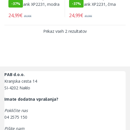
-
37%
-
37%
24,99
€
24,99
€
39,90
€
39,90
€
Prikaz vseh 2 rezultatov
PAB d.o.o.
Kranjska cesta 14
SI-4202 Naklo
Imate dodatna vprašanja?
Pokličite nas
04 2575 150
Pišite nam