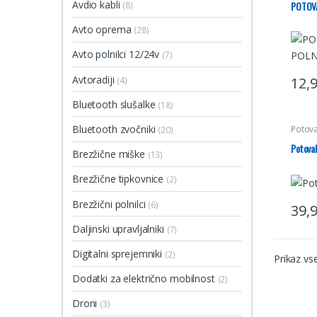
Avdio kabli
POTOVA
(8)
Avto oprema
(28)
Avto polnilci 12/24v
(7)
Avtoradiji
12,
(4)
Bluetooth slušalke
(18)
Bluetooth zvočniki
Potova
(20)
Potoval
Brezžične miške
(13)
Brezžične tipkovnice
(2)
Brezžični polnilci
(6)
39,
Daljinski upravljalniki
(7)
Digitalni sprejemniki
(2)
Prikaz vs
Dodatki za električno mobilnost
(2)
Droni
(3)