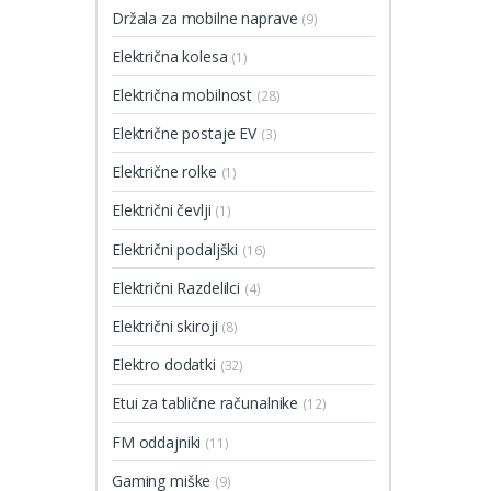
Držala za mobilne naprave
(9)
Električna kolesa
(1)
Električna mobilnost
(28)
Električne postaje EV
(3)
Električne rolke
(1)
Električni čevlji
(1)
Električni podaljški
(16)
Električni Razdelilci
(4)
Električni skiroji
(8)
Elektro dodatki
(32)
Etui za tablične računalnike
(12)
FM oddajniki
(11)
Gaming miške
(9)