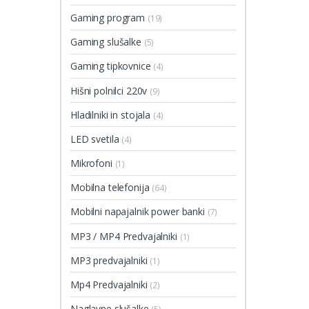
Gaming program
(19)
Gaming slušalke
(5)
Gaming tipkovnice
(4)
Hišni polnilci 220v
(9)
Hladilniki in stojala
(4)
LED svetila
(4)
Mikrofoni
(1)
Mobilna telefonija
(64)
Mobilni napajalnik power banki
(7)
MP3 / MP4 Predvajalniki
(1)
MP3 predvajalniki
(1)
Mp4 Predvajalniki
(2)
Naglavne slušalke