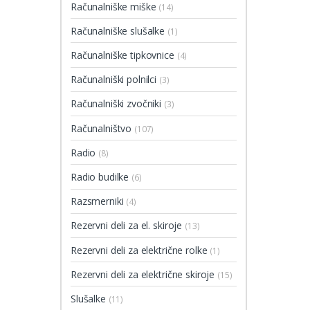
Računalniške miške
(14)
Računalniške slušalke
(1)
Računalniške tipkovnice
(4)
Računalniški polnilci
(3)
Računalniški zvočniki
(3)
Računalništvo
(107)
Radio
(8)
Radio budilke
(6)
Razsmerniki
(4)
Rezervni deli za el. skiroje
(13)
Rezervni deli za električne rolke
(1)
Rezervni deli za električne skiroje
(15)
Slušalke
(11)