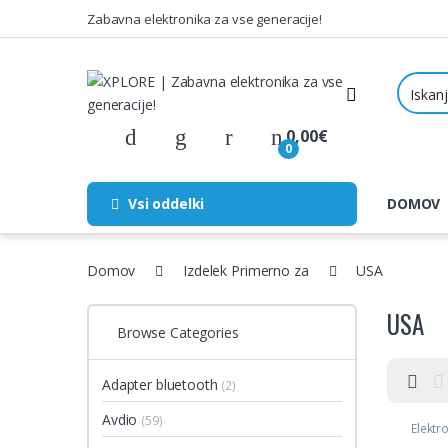
Skip to navigation
Skip to content
Zabavna elektronika za vse generacije!
0,00
€
0
Vsi oddelki
DOMOV
Domov
Izdelek Primerno za
USA
USA
Browse Categories
Adapter bluetooth
(2)
Avdio
(59)
Elektr