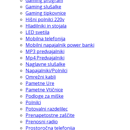
Gaming program
Gaming slušalke
Gaming tipkovnice
Hišni polnilci 220v
Hladilniki in stojala
LED svetila
Mobilna telefonija
Mobilni napajalnik power banki
MP3 predvajalniki
Mp4 Predvajalniki
Naglavne slušalke
Napajalniki/Polnilci
Omrežni kabli
Pametne Ure
Pametne Vtičnice
Podloge za miške
Polnilci
Potovalni razdelilec
Prenapetostne zaščite
Prenosni radio
Prostoročna telefonija