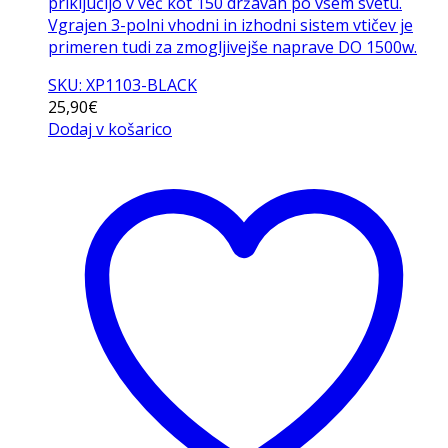
priključijo v več kot 150 državah po vsem svetu.
Vgrajen 3-polni vhodni in izhodni sistem vtičev je
primeren tudi za zmogljivejše naprave DO 1500w.
SKU: XP1103-BLACK
25,90
€
Dodaj v košarico