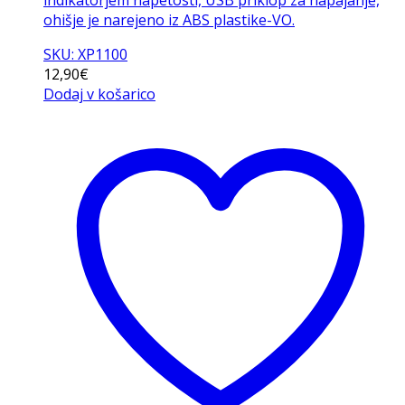
ohišje je narejeno iz ABS plastike-VO.
SKU: XP1100
12,90
€
Dodaj v košarico