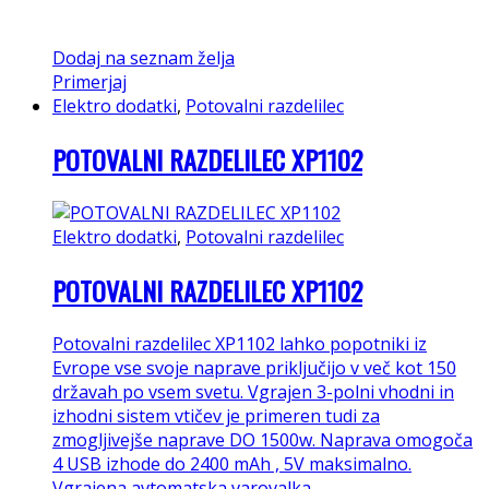
Dodaj na seznam želja
Primerjaj
Elektro dodatki
,
Potovalni razdelilec
POTOVALNI RAZDELILEC XP1102
Elektro dodatki
,
Potovalni razdelilec
POTOVALNI RAZDELILEC XP1102
Potovalni razdelilec XP1102 lahko popotniki iz
Evrope vse svoje naprave priključijo v več kot 150
državah po vsem svetu. Vgrajen 3-polni vhodni in
izhodni sistem vtičev je primeren tudi za
zmogljivejše naprave DO 1500w. Naprava omogoča
4 USB izhode do 2400 mAh , 5V maksimalno.
Vgrajena avtomatska varovalka.