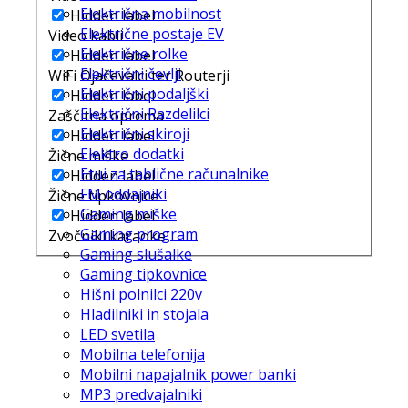
Električna mobilnost
Hidden label
Električne postaje EV
Video kabli
Električne rolke
Hidden label
Električni čevlji
WiFi Ojačevalci ter Routerji
Električni podaljški
Hidden label
Električni Razdelilci
Zaščitna oprema
Električni skiroji
Hidden label
Elektro dodatki
Žične miške
Etui za tablične računalnike
Hidden label
FM oddajniki
Žične tipkovnice
Gaming miške
Hidden label
Gaming program
Zvočniki karaoke
Gaming slušalke
Gaming tipkovnice
Hišni polnilci 220v
Hladilniki in stojala
LED svetila
Mobilna telefonija
Mobilni napajalnik power banki
MP3 predvajalniki