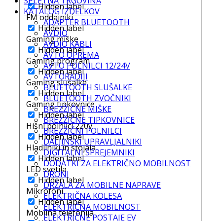
SPLETNA TRGOVINA
Hidden label
KATALOG IZDELKOV
FM oddajniki
ADAPTER BLUETOOTH
Hidden label
AVDIO
Gaming miške
AVDIO KABLI
Hidden label
AVTO OPREMA
Gaming program
AVTO POLNILCI 12/24V
Hidden label
AVTORADIJI
Gaming slušalke
BLUETOOTH SLUŠALKE
Hidden label
BLUETOOTH ZVOČNIKI
Gaming tipkovnice
BREZŽIČNE MIŠKE
Hidden label
BREZŽIČNE TIPKOVNICE
Hišni polnilci 220v
BREZŽIČNI POLNILCI
Hidden label
DALJINSKI UPRAVLJALNIKI
Hladilniki in stojala
DIGITALNI SPREJEMNIKI
Hidden label
DODATKI ZA ELEKTRIČNO MOBILNOST
LED svetila
DRONI
Hidden label
DRŽALA ZA MOBILNE NAPRAVE
Mikrofoni
ELEKTRIČNA KOLESA
Hidden label
ELEKTRIČNA MOBILNOST
Mobilna telefonija
ELEKTRIČNE POSTAJE EV