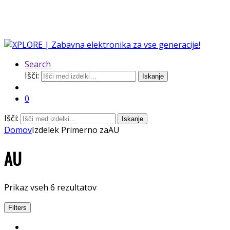
Search
Išči:
Iskanje
0
Išči:
Iskanje
Domov
Izdelek Primerno za
AU
AU
Prikaz vseh 6 rezultatov
Filters