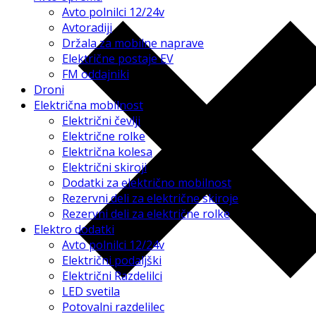
Avto polnilci 12/24v
Avtoradiji
Držala za mobilne naprave
Električne postaje EV
FM oddajniki
Droni
Električna mobilnost
Električni čevlji
Električne rolke
Električna kolesa
Električni skiroji
Dodatki za električno mobilnost
Rezervni deli za električne skiroje
Rezervni deli za električne rolke
Elektro dodatki
Avto polnilci 12/24v
Električni podaljški
Električni Razdelilci
LED svetila
Potovalni razdelilec