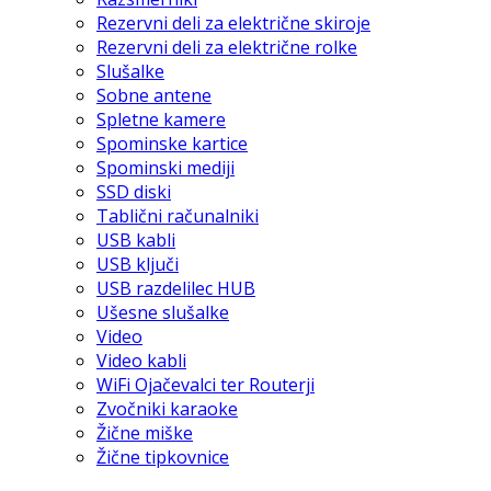
Rezervni deli za električne skiroje
Rezervni deli za električne rolke
Slušalke
Sobne antene
Spletne kamere
Spominske kartice
Spominski mediji
SSD diski
Tablični računalniki
USB kabli
USB ključi
USB razdelilec HUB
Ušesne slušalke
Video
Video kabli
WiFi Ojačevalci ter Routerji
Zvočniki karaoke
Žične miške
Žične tipkovnice