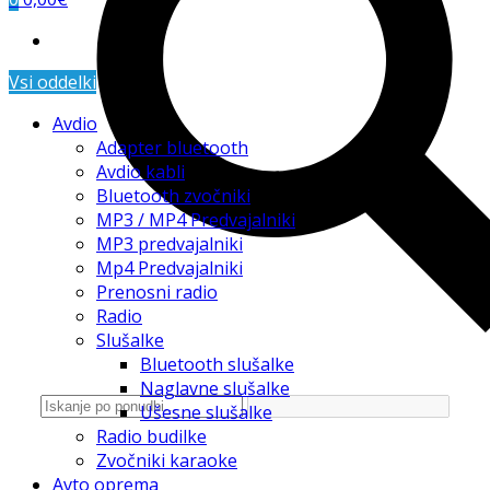
Vsi oddelki
Avdio
Adapter bluetooth
Avdio kabli
Bluetooth zvočniki
MP3 / MP4 Predvajalniki
MP3 predvajalniki
Mp4 Predvajalniki
Prenosni radio
Radio
Slušalke
Bluetooth slušalke
Naglavne slušalke
Ušesne slušalke
Radio budilke
Zvočniki karaoke
Avto oprema