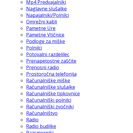
Mp4 Predvajalniki
Naglavne slušalke
Napajalniki/Polnilci
Omrežni kabli
Pametne Ure
Pametne Vtičnice
Podloge za miške
Polnilci
Potovalni razdelilec
Prenapetostne zaščite
Prenosni radio
Prostoročna telefonija
Računalniške miške
Računalniške slušalke
Računalniške tipkovnice
Računalniški polnilci
Računalniški zvočniki
Računalništvo
Radio
Radio budilke
Razsmerniki