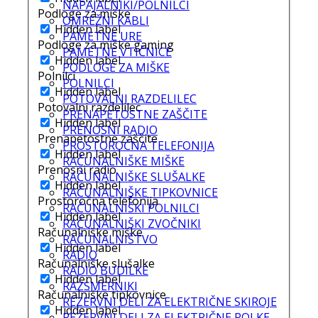
NAPAJALNIKI/POLNILCI
Podloge za miške
OMREŽNI KABLI
Hidden label
PAMETNE URE
Podloge za miške gaming
PAMETNE VTIČNICE
Hidden label
PODLOGE ZA MIŠKE
Polnilci
POLNILCI
Hidden label
POTOVALNI RAZDELILEC
Potovalni razdelilec
PRENAPETOSTNE ZAŠČITE
Hidden label
PRENOSNI RADIO
Prenapetostne zaščite
PROSTOROČNA TELEFONIJA
Hidden label
RAČUNALNIŠKE MIŠKE
Prenosni radio
RAČUNALNIŠKE SLUŠALKE
Hidden label
RAČUNALNIŠKE TIPKOVNICE
Prostoročna telefonija
RAČUNALNIŠKI POLNILCI
Hidden label
RAČUNALNIŠKI ZVOČNIKI
Računalniške miške
RAČUNALNIŠTVO
Hidden label
RADIO
Računalniške slušalke
RADIO BUDILKE
Hidden label
RAZSMERNIKI
Računalniške tipkovnice
REZERVNI DELI ZA ELEKTRIČNE SKIROJE
Hidden label
REZERVNI DELI ZA ELEKTRIČNE ROLKE