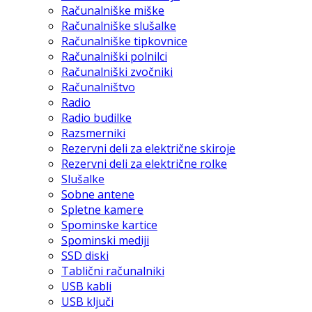
Računalniške miške
Računalniške slušalke
Računalniške tipkovnice
Računalniški polnilci
Računalniški zvočniki
Računalništvo
Radio
Radio budilke
Razsmerniki
Rezervni deli za električne skiroje
Rezervni deli za električne rolke
Slušalke
Sobne antene
Spletne kamere
Spominske kartice
Spominski mediji
SSD diski
Tablični računalniki
USB kabli
USB ključi