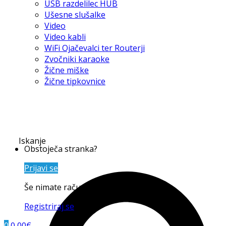
USB razdelilec HUB
Ušesne slušalke
Video
Video kabli
WiFi Ojačevalci ter Routerji
Zvočniki karaoke
Žične miške
Žične tipkovnice
Iskanje
Obstoječa stranka?
Prijavi se
Še nimate računa?
Registriraj se
0
0,00
€