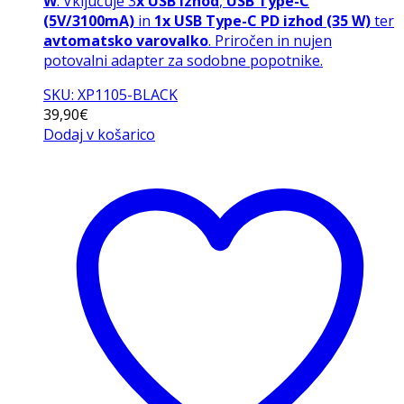
W
. Vključuje 3
x USB izhod
,
USB Type-C
(5V/3100mA)
in
1x USB Type-C PD izhod (35 W)
ter
avtomatsko varovalko
. Priročen in nujen
potovalni adapter za sodobne popotnike.
SKU: XP1105-BLACK
39,90
€
Dodaj v košarico