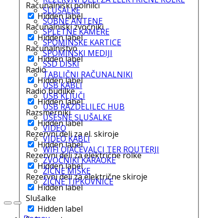
Računalniški polnilci
SLUŠALKE
Hidden label
SOBNE ANTENE
Računalniški zvočniki
SPLETNE KAMERE
Hidden label
SPOMINSKE KARTICE
Računalništvo
SPOMINSKI MEDIJI
Hidden label
SSD DISKI
Radio
TABLIČNI RAČUNALNIKI
Hidden label
USB KABLI
Radio budilke
USB KLJUČI
Hidden label
USB RAZDELILEC HUB
Razsmerniki
UŠESNE SLUŠALKE
Hidden label
VIDEO
Rezervni deli za el. skiroje
VIDEO KABLI
Hidden label
WIFI OJAČEVALCI TER ROUTERJI
Rezervni deli za električne rolke
ZVOČNIKI KARAOKE
Hidden label
ŽIČNE MIŠKE
Rezervni deli za električne skiroje
ŽIČNE TIPKOVNICE
Hidden label
Slušalke
Hidden label