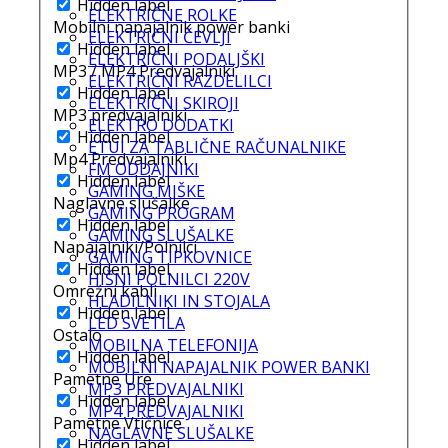
Hidden label
ELEKTRIČNE ROLKE
Mobilni napajalnik power banki
ELEKTRIČNI ČEVLJI
Hidden label
ELEKTRIČNI PODALJŠKI
MP3 / MP4 Predvajalniki
ELEKTRIČNI RAZDELILCI
Hidden label
ELEKTRIČNI SKIROJI
MP3 predvajalniki
ELEKTRO DODATKI
Hidden label
ETUI ZA TABLIČNE RAČUNALNIKE
Mp4 Predvajalniki
FM ODDAJNIKI
Hidden label
GAMING MIŠKE
Naglavne slušalke
GAMING PROGRAM
Hidden label
GAMING SLUŠALKE
Napajalniki/Polnilci
GAMING TIPKOVNICE
Hidden label
HIŠNI POLNILCI 220V
Omrežni kabli
HLADILNIKI IN STOJALA
Hidden label
LED SVETILA
Ostalo
MOBILNA TELEFONIJA
Hidden label
MOBILNI NAPAJALNIK POWER BANKI
Pametne Ure
MP3 PREDVAJALNIKI
Hidden label
MP4 PREDVAJALNIKI
Pametne Vtičnice
NAGLAVNE SLUŠALKE
Hidden label